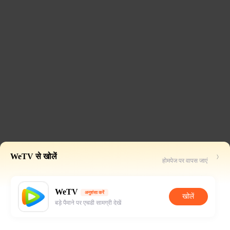
WeTV से खोलें
होमपेज पर वापस जाएं
WeTV
अनुशंसा करें
खोलें
बड़े पैमाने पर एचडी सामग्री देखें