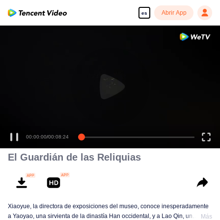
Abrir App
es
00:00:00
/
00:08:24
El Guardián de las Reliquias
Xiaoyue, la directora de exposiciones del museo, conoce inesperadamente
a Yaoyao, una sirvienta de la dinastía Han occidental, y a Lao Qin, un
Más