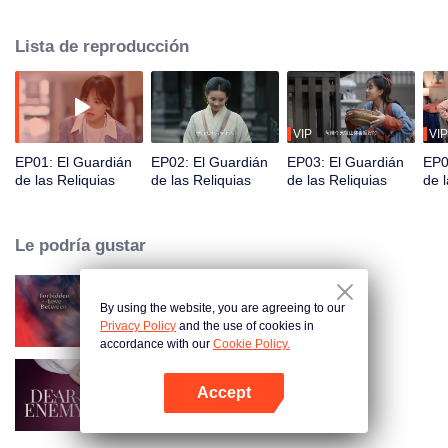
policía. La madre de Yaoyao y Xiaoyue, Wang Xiao, intercambiaron
identidades debido a un poder misterioso. Wang Xiao fue llevada de
Lista de reproducción
regreso a la dinastía Han occidental, mientras que Yaoyao se quedó en la
era moderna. Xiaoyue y Yaoyao trabajan duro para encontrar una manera
de viajar a través del tiempo y finalmente descubren el secreto de Lady Xin
Zhui y Li Xi.
VIP
VIP
EP01: El Guardián
EP02: El Guardián
EP03: El Guardián
EP0
de las Reliquias
de las Reliquias
de las Reliquias
de l
Le podría gustar
By using the website, you are agreeing to our
Amor Prohibido
Privacy Policy
and the use of cookies in
accordance with our
Cookie Policy.
Accept
Querido enemigo
Abrir App