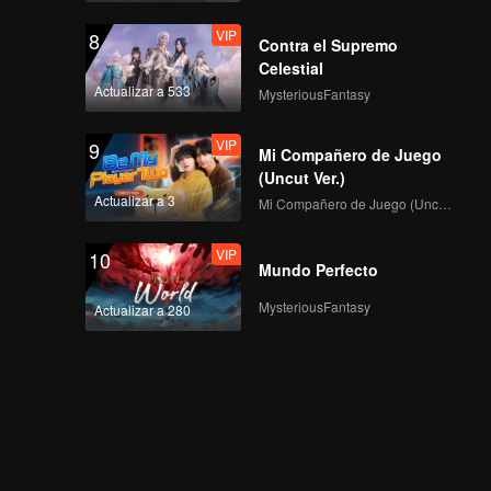
VIP
8
Contra el Supremo
Celestial
Actualizar a 533
MysteriousFantasy
VIP
9
Mi Compañero de Juego
(Uncut Ver.)
Actualizar a 3
Mi Compañero de Juego (Uncut Ver.)
VIP
10
Mundo Perfecto
MysteriousFantasy
Actualizar a 280