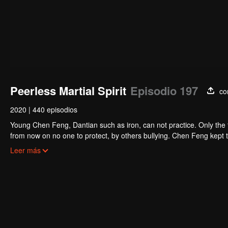
Peerless Martial Spirit
Episodio 197
co
2020
|
440 episodios
Young Chen Feng, Dantian such as iron, can not practice. Only the 
from now on no one to protect, by others bullying. Chen Feng kept t
the master left the supreme dragon blood, mysterious ancient tripod
Leer más
the master and become the strong.