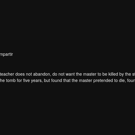
mpartir
teacher does not abandon, do not want the master to be killed by the s
he tomb for five years, but found that the master pretended to die, fou
. From then on, Chen Feng rose up against the sky, set foot on the roa