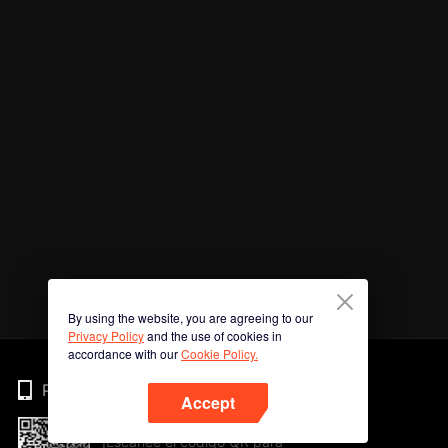
By using the website, you are agreeing to our
Privacy Policy
and the use of cookies in
accordance with our
Cookie Policy.
Phone
Accept
¡Escanee el código QR para