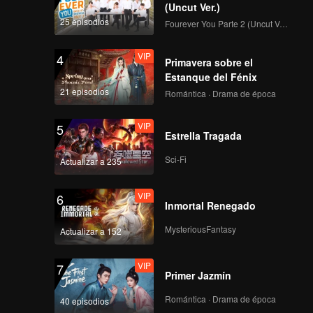
(Uncut Ver.)
25 episodios
Fourever You Parte 2 (Uncut Ver.)
VIP
4
Primavera sobre el
Estanque del Fénix
21 episodios
Romántica · Drama de época
VIP
5
Estrella Tragada
Sci-Fi
Actualizar a 235
VIP
6
Inmortal Renegado
MysteriousFantasy
Actualizar a 152
VIP
7
Primer Jazmín
Romántica · Drama de época
40 episodios