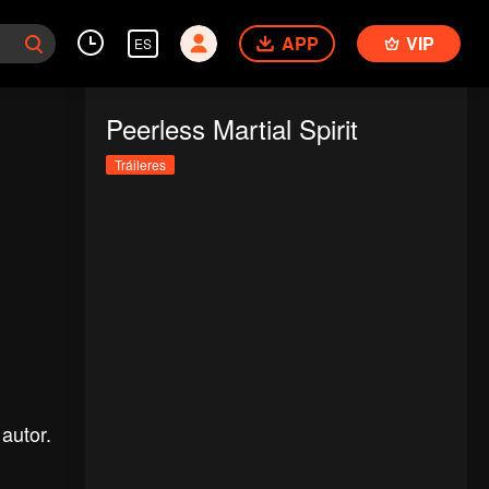
APP
VIP
ES
Peerless Martial Spirit
Tráileres
autor.