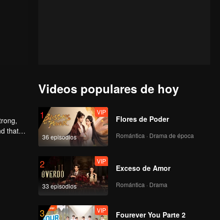
Videos populares de hoy
VIP
1
Flores de Poder
trong,
nd that
Romántica · Drama de época
36 episodios
d to find
VIP
2
Exceso de Amor
Romántica · Drama
33 episodios
VIP
3
Fourever You Parte 2