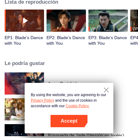
Lista de reproducción
VIP
VIP
EP1: Blade's Dance
EP2: Blade's Dance
EP3: Blade's Dance
EP4
with You
with You
with You
wit
Le podría gustar
Amor Prohibido
By using the website, you are agreeing to our
Privacy Policy
and the use of cookies in
accordance with our
Cookie Policy.
Amor como un contrato
Accept
Abrir App
Búsqueda de Jade (Versión en Inglés)