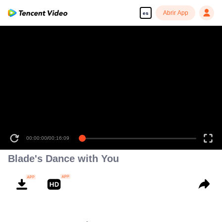
Abrir App
es
00:00:00
/
00:16:09
Blade's Dance with You