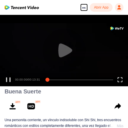
Abrir App
es
00:00:00
/
00:13:31
Buena Suerte
Una personita corriente, un vínculo indisoluble con Shi Shi, tres encuentros
románticos con estilos completamente diferentes, una vez llegado el
Más