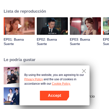
momento, llega otra llamada de atención... En el misterioso Gumi, también
hay una aventura esperando a Shi Shi. . ¿Cómo puede un niño pobre
Lista de reproducción
regresar frente a los vientos en contra y alcanzar la cima de la vida?
VIP
EP01: Buena
EP02: Buena
EP03: Buena
EP0
Suerte
Suerte
Suerte
Sue
Le podría gustar
By using the website, you are agreeing to our
Memorias contigo
Privacy Policy
and the use of cookies in
accordance with our
Cookie Policy.
Accept
Amor empieza después del divorcio
Abrir App