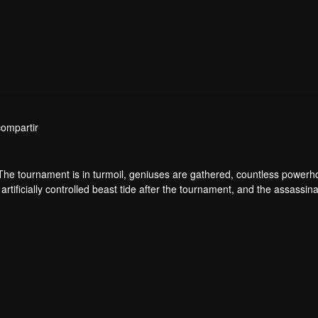
compartir
 The tournament is in turmoil, geniuses are gathered, countless power
artificially controlled beast tide after the tournament, and the assassina
 assassination sect, the Heavenly Evolution Sect. Let's see how Chu Xi
 carry the world before one!