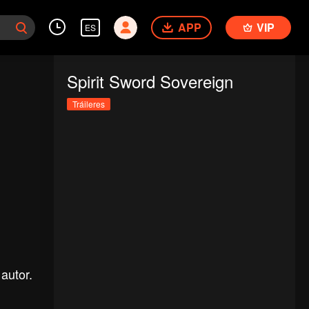
APP
VIP
ES
Spirit Sword Sovereign
Tráileres
autor.