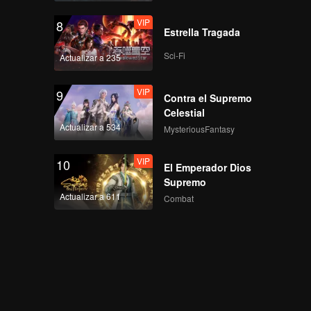
VIP
8
Estrella Tragada
Sci-Fi
Actualizar a 235
VIP
9
Contra el Supremo
Celestial
Actualizar a 534
MysteriousFantasy
VIP
10
El Emperador Dios
Supremo
Actualizar a 611
Combat