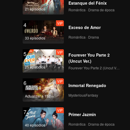
Estanque del Fénix
21 episodios
Romántica · Drama de época
VIP
4
Exceso de Amor
Romántica · Drama
33 episodios
VIP
5
Fourever You Parte 2
(Uncut Ver.)
25 episodios
Fourever You Parte 2 (Uncut Ver.)
VIP
6
Inmortal Renegado
MysteriousFantasy
Actualizar a 152
VIP
7
Primer Jazmín
Romántica · Drama de época
40 episodios