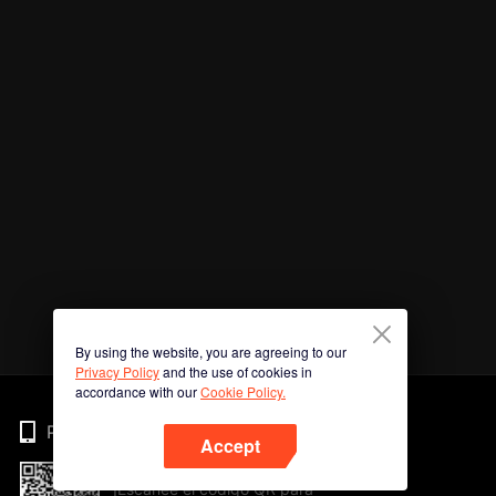
By using the website, you are agreeing to our
Privacy Policy
and the use of cookies in
accordance with our
Cookie Policy.
Phone
Accept
¡Escanee el código QR para