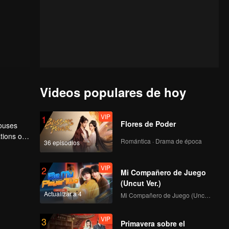
Videos populares de hoy
VIP
1
Flores de Poder
houses
tions of
Romántica · Drama de época
36 episodios
ngyun is
VIP
2
Mi Compañero de Juego
(Uncut Ver.)
Actualizar a 4
Mi Compañero de Juego (Uncut Ver.)
VIP
3
Primavera sobre el