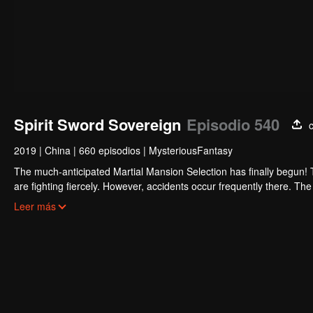
Spirit Sword Sovereign
Episodio 540
2019
|
China
|
660 episodios
|
MysteriousFantasy
The much-anticipated Martial Mansion Selection has finally begun!
are fighting fiercely. However, accidents occur frequently there. The 
the strongest people that ensue, all reveal the mysterious and huge
Leer más
able to cut through the thorns in this treacherous assassination and