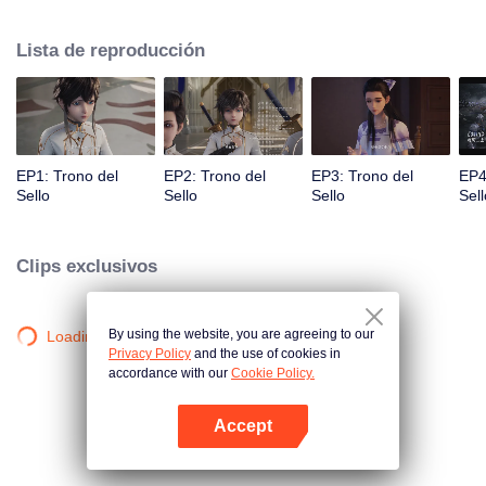
demonios. Long Haochen se une al Templo de los Caballeros. A medida
que crece, se desarrolla una aventura. Se gana el reconocimiento de los
Lista de reproducción
demás y lucha con los Seis Templos contra los demonios por el bien de los
seres humanos. Se sacrifica para proteger al pueblo. ¿Podría Long ganar el
Trono del Sello y recibir el más alto honor en el Templo?
EP1: Trono del
EP2: Trono del
EP3: Trono del
EP4
Sello
Sello
Sello
Sell
Clips exclusivos
By using the website, you are agreeing to our
Loading…
Privacy Policy
and the use of cookies in
accordance with our
Cookie Policy.
Accept
Abrir App