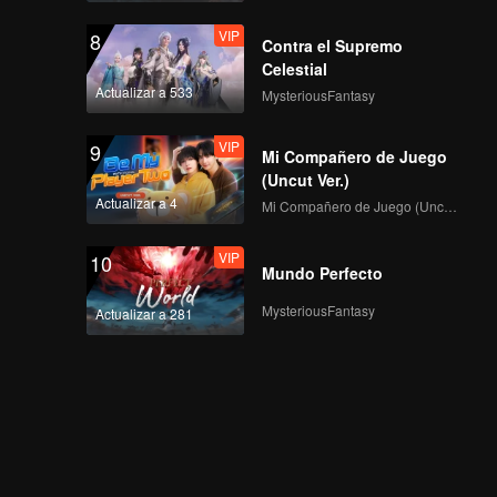
VIP
8
Contra el Supremo
Celestial
Actualizar a 533
MysteriousFantasy
VIP
9
Mi Compañero de Juego
(Uncut Ver.)
Actualizar a 4
Mi Compañero de Juego (Uncut Ver.)
VIP
10
Mundo Perfecto
MysteriousFantasy
Actualizar a 281