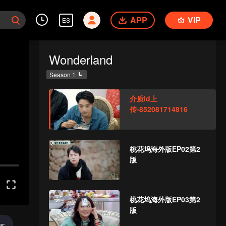
APP
VIP
ES
Wonderland
Season 1
介质id上
传-852081714816
桃花坞海外版EP02第2
版
桃花坞海外版EP03第2
版