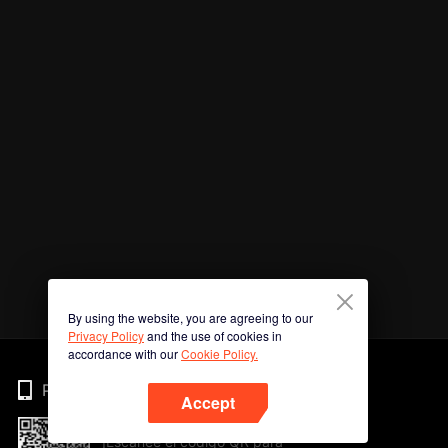
By using the website, you are agreeing to our
Privacy Policy
and the use of cookies in
accordance with our
Cookie Policy.
Phone
Accept
¡Escanee el código QR para