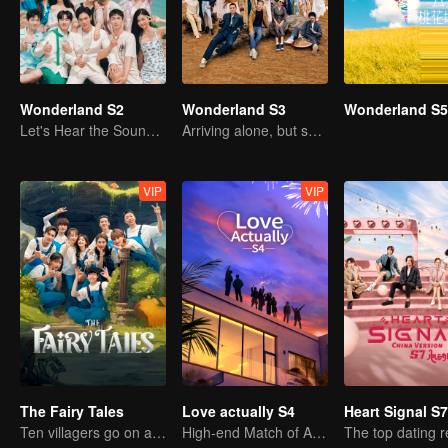
Wonderland S2
Wonderland S3
Wonderland S5
Let's Hear the Sound of the Sea Together！
Arriving alone, but setting off together.
VIP
VIP
The Fairy Tales
Love actually S4
Heart Signal S7
Ten villagers go on a trip to Xingshou Village
High-end Match of Adults' ambiguity