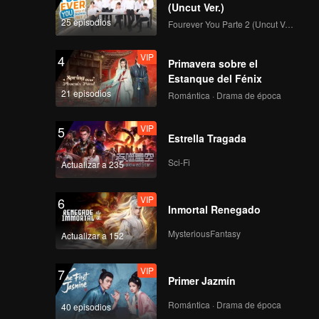
(Uncut Ver.)
版
25 episodios
Fourever You Parte 2 (Uncut Ver.)
VIP
4
Primavera sobre el
桃花坞EP09第1版国际
Estanque del Fénix
版
21 episodios
Romántica · Drama de época
VIP
5
Estrella Tragada
桃花坞EP10第2版国际
版
Sci-Fi
Actualizar a 235
VIP
6
Inmortal Renegado
桃花坞收官特辑第1版
MysteriousFantasy
Actualizar a 152
VIP
7
Primer Jazmín
Romántica · Drama de época
40 episodios