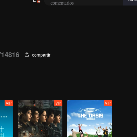
14816
compartir
VIP
VIP
VIP