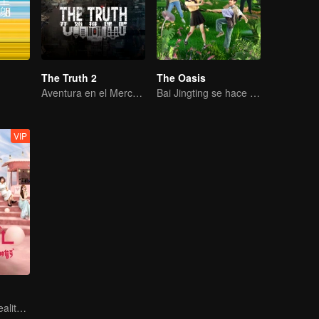
The Truth 2
The Oasis
Aventura en el Mercado con Bai Yu, Diliraba y Liu Yuning
Bai Jingting se hace pasar por Jing Boran
VIP
The top dating reality show