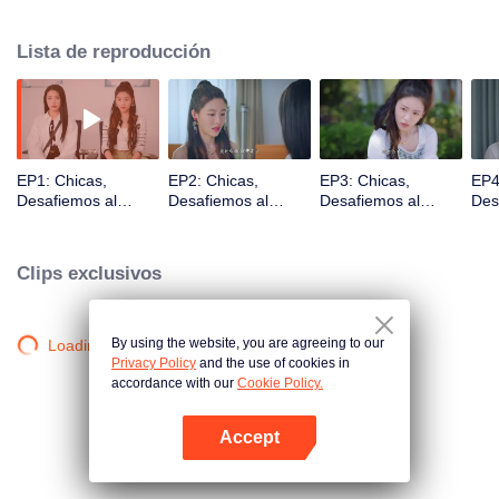
luchan con los desafíos de la vida, la amistad, la familia, el amor y su futuro,
una conspiración oculta comienza a desmoronarse a su alrededor.
Lista de reproducción
EP1: Chicas,
EP2: Chicas,
EP3: Chicas,
EP4
Desafiemos al
Desafiemos al
Desafiemos al
Des
Destino
Destino
Destino
Des
Clips exclusivos
By using the website, you are agreeing to our
Loading…
Privacy Policy
and the use of cookies in
accordance with our
Cookie Policy.
Accept
Abrir App