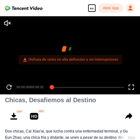
Abrir App
es
Disfruta de series en alta definición y sin interrupciones
00:00:00
/
00:08:32
Chicas, Desafiemos al Destino
Dos chicas, Cai Xiao'ai, que lucha contra una enfermedad terminal, y Gu
Eun Zhao, una chica fría y distante, se unen a pesar de su destino. Mientras
Más