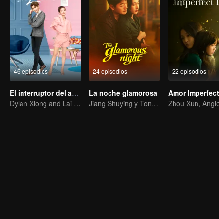
46 episodios
24 episodios
22 episodios
El interruptor del amor
La noche glamorosa
Amor Imperfec
Dylan Xiong and Lai Yumeng's sweet love story
Jiang Shuying y Tong Dawei en un duelo de intrigas