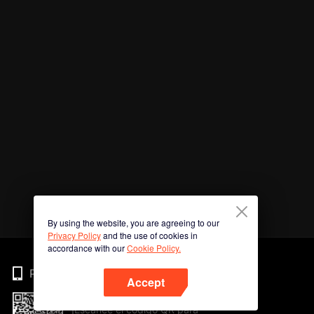
By using the website, you are agreeing to our
Privacy Policy
and the use of cookies in
accordance with our
Cookie Policy.
Phone
Accept
¡Escanee el código QR para