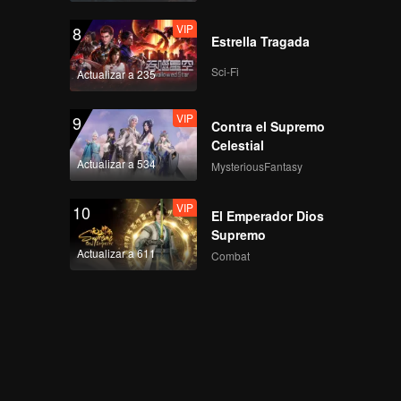
VIP
8
Estrella Tragada
Sci-Fi
Actualizar a 235
VIP
9
Contra el Supremo
Celestial
Actualizar a 534
MysteriousFantasy
VIP
10
El Emperador Dios
Supremo
Actualizar a 611
Combat