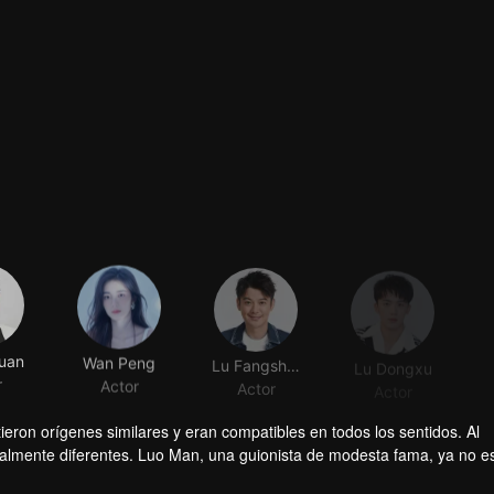
Yuan
Wan Peng
Lu Fangsheng
Lu Dongxu
r
Actor
Actor
Actor
eron orígenes similares y eran compatibles en todos los sentidos. Al
talmente diferentes. Luo Man, una guionista de modesta fama, ya no e
 a través del matrimonio, con el objetivo de estar a la altura de Chen K