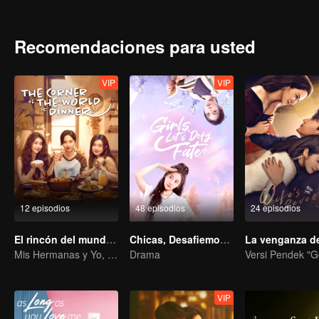
Chen Kaixi, ahora una adinerada socialité, contrarresta las burla
matrimonio. De hecho, salvar su amor y su relación se ha convertid
y deslumbrante Zhong Qingcheng emerge como la figura clave en su
Recomendaciones para usted
VIP
VIP
12 episodios
48 episodios
24 episodios
El rincón del mundo es la cena
Chicas, Desafiemos al Destino
Mis Hermanas y Yo, La Comida Cura la Vida
Drama
VIP