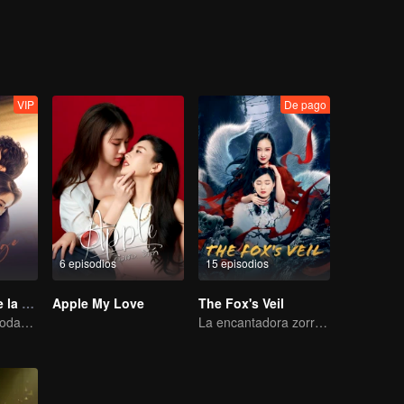
s de Luo Man, pero se encuentra profundamente atrapada en el atollader
o en una cuestión urgente. Justo cuando surgen tensiones entre ellas, 
 batalla...
VIP
De pago
6 episodios
15 episodios
La venganza de la esposa
Apple My Love
The Fox's Veil
Versi Pendek "Godaan Pulang"
La encantadora zorra que fascina al mundo