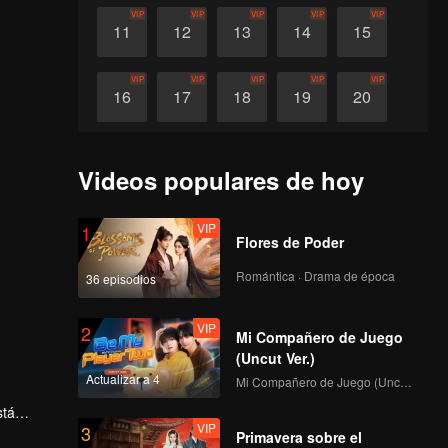
VIP
VIP
VIP
VIP
VIP
11
12
13
14
15
VIP
VIP
VIP
VIP
VIP
16
17
18
19
20
VIP
VIP
VIP
VIP
21
22
23
24
Videos populares de hoy
VIP
1
Flores de Poder
Romántica · Drama de época
36 episodios
VIP
2
Mi Compañero de Juego
(Uncut Ver.)
Actualizar a 4
Mi Compañero de Juego (Uncut Ver.)
stá
VIP
3
aixi.
Primavera sobre el