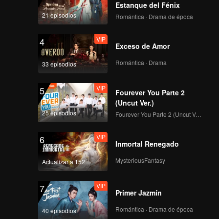
o de su
Estanque del Fénix
la joven
21 episodios
Romántica · Drama de época
VIP
4
Exceso de Amor
Romántica · Drama
33 episodios
VIP
5
Fourever You Parte 2
(Uncut Ver.)
25 episodios
Fourever You Parte 2 (Uncut Ver.)
VIP
6
Inmortal Renegado
MysteriousFantasy
Actualizar a 152
VIP
7
Primer Jazmín
Romántica · Drama de época
40 episodios