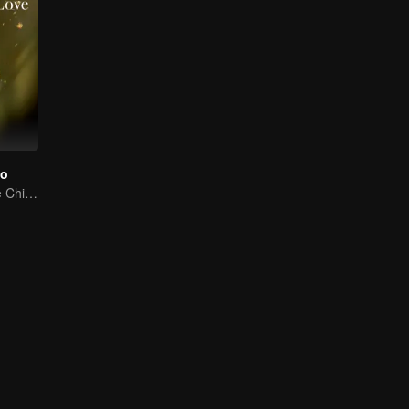
to
Zhou Xun, Angie Chiu and Kara Wai interpret the women power