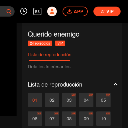
APP
VIP
ES
Querido enemigo
24 episodios
VIP
Lista de reproducción
Detalles interesantes
Lista de reproducción
VIP
VIP
VIP
01
02
03
04
05
VIP
VIP
VIP
VIP
VIP
06
07
08
09
10