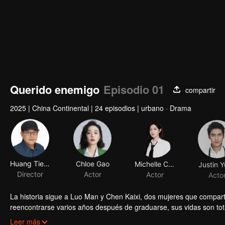
Querido enemigo
Episodio 01
compartir
2025
|
China Continental
|
24 episodios
|
urbano · Drama
Huang Tienren
Chloe Gao
Michelle Chen
Justin 
Director
Actor
Actor
Acto
La historia sigue a Luo Man y Chen Kaixi, dos mujeres que comparti
reencontrarse varios años después de graduarse, sus vidas son to
satisfecha con sus logros profesionales y anhela ascender en la vida
Leer más