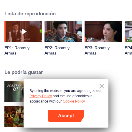
inesperadamente se reencuentra con su antiguo amante, Qin Kewen, de
quien se separó hace tres años. Su misión enfrenta repetidos obstáculos
Lista de reproducción
cuando Qin Kewen regresa con un voto de venganza, decidido a exponer a
Wen Yunong como un fraude amoroso. A pesar de su postura adversaria,
sus emociones se profundizan con cada encuentro.
VIP
VIP
EP1: Rosas y
EP2: Rosas y
EP3: Rosas y
EP4
Armas
Armas
Armas
Arm
Le podría gustar
By using the website, you are agreeing to our
Amor Eterno
Privacy Policy
and the use of cookies in
accordance with our
Cookie Policy.
Accept
Amor peligroso
Abrir App