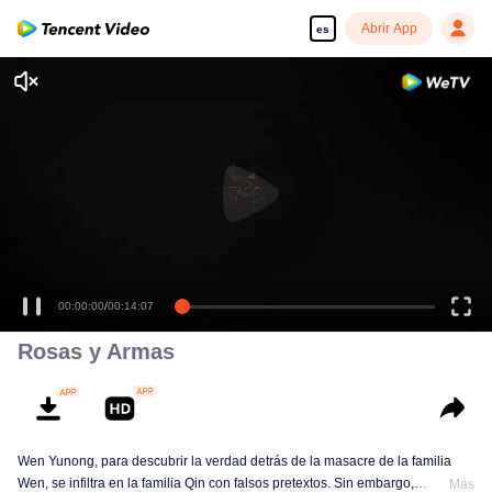
Abrir App
es
00:00:00
/
00:14:07
Rosas y Armas
Wen Yunong, para descubrir la verdad detrás de la masacre de la familia
Wen, se infiltra en la familia Qin con falsos pretextos. Sin embargo,
Más