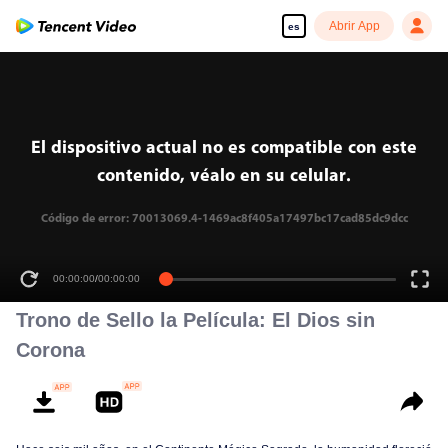
Abrir App
es
El dispositivo actual no es compatible con este
contenido, véalo en su celular.
Código de error: 70013069.4-1469ac8f405a17497bc17cad85dc9dcc
00:00:00
/
00:00:00
Trono de Sello la Película: El Dios sin
Corona