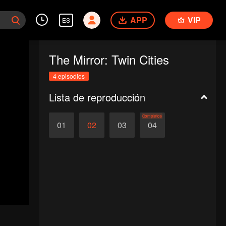
APP
VIP
ES
The Mirror: Twin Cities
4 episodios
Lista de reproducción
Completos
01
02
03
04