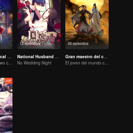
12 episodios
35 episodios
Chang'An Magical Street
National Husband Bring Home SS1
Gran maestro del cultivo demoníaco
One street and two circles, alternating day and night.
No Wedding Night
El joven del mundo celestial erradica males por el pueblo
VIP