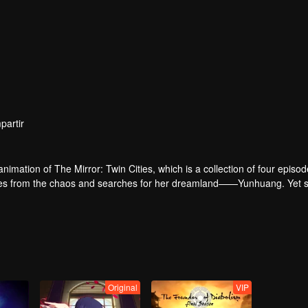
partir
imation of The Mirror: Twin Cities, which is a collection of four episode
 hides from the chaos and searches for her dreamland——Yunhuang. Yet 
ange incidents and distinguished legendary people. What on earth is the 
Original
VIP