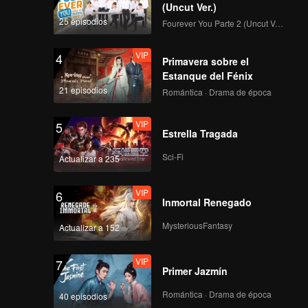
(Uncut Ver.)
25 episodios
Fourever You Parte 2 (Uncut Ver.)
VIP
4
Primavera sobre el
Estanque del Fénix
21 episodios
Romántica · Drama de época
VIP
5
Estrella Tragada
Sci-Fi
Actualizar a 235
VIP
6
Inmortal Renegado
MysteriousFantasy
Actualizar a 152
VIP
7
Primer Jazmín
Romántica · Drama de época
40 episodios