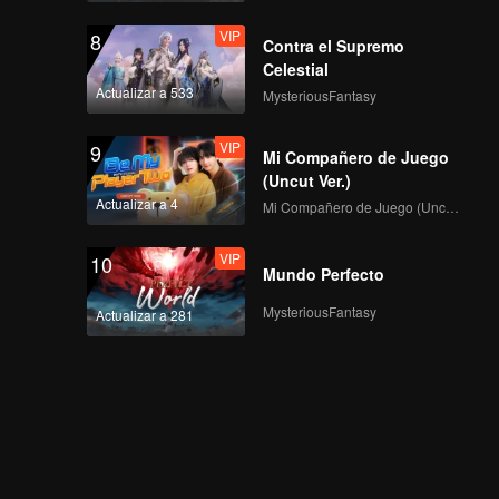
VIP
8
Contra el Supremo
Celestial
Actualizar a 533
MysteriousFantasy
VIP
9
Mi Compañero de Juego
(Uncut Ver.)
Actualizar a 4
Mi Compañero de Juego (Uncut Ver.)
VIP
10
Mundo Perfecto
MysteriousFantasy
Actualizar a 281