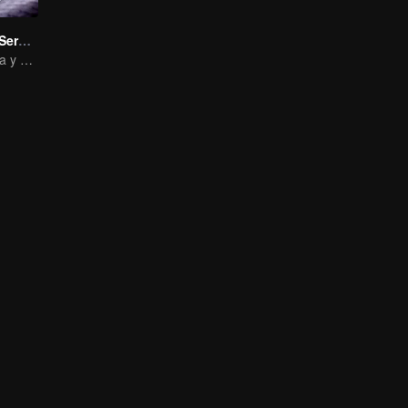
Crónicas de la Serpiente Espiritual
Serpiente Onírica y el Pasado del Inmortal de la Espada