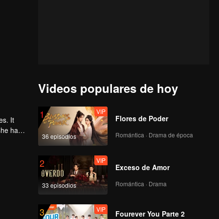
Videos populares de hoy
VIP
1
Flores de Poder
s. It
she has
Romántica · Drama de época
36 episodios
true
VIP
2
Exceso de Amor
Romántica · Drama
33 episodios
VIP
3
Fourever You Parte 2