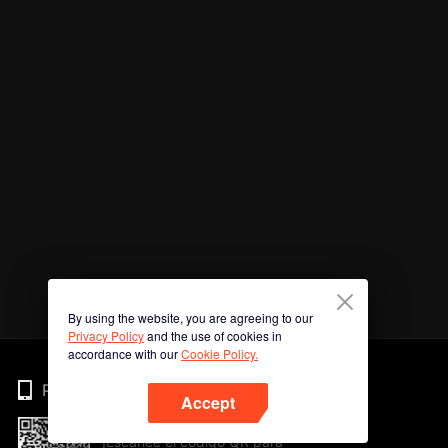
By using the website, you are agreeing to our
Privacy Policy
and the use of cookies in
accordance with our
Cookie Policy.
Phone
Accept
¡Escanee el código QR para