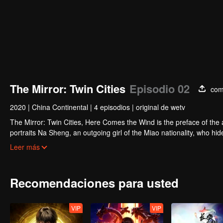
The Mirror: Twin Cities
Episodio 02
com
2020
|
China Continental
|
4 episodios
|
original de wetv
The Mirror: Twin Cities, Here Comes the Wind is the preface of the an
portraits Na Sheng, an outgoing girl of the Miao nationality, who
found things quite different from what she expected with all the str
Leer más
Yunhuang like?
Recomendaciones para usted
VIP
VIP