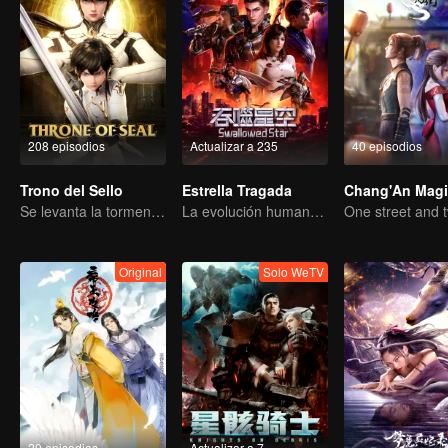
208 episodios
Actualizar a 235
40 episodios
Trono del Sello
Estrella Tragada
Se levanta la tormenta, cae el trono
La evolución humana es la única respuesta.
Original
Solo WeTV
20 episodios
Actualizar a 7