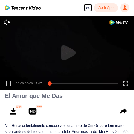
Abrir App
es
Disfruta de series en alta definición y sin interrupciones
00:00:00
/
00:44:47
El Amor que Me Das
Min Hui accidentalmente conoció y se enamoró de Xin Qi, pero terminaron
separándose debido a un malentendido. Años más tarde, Min Hui y Xin Qi
Más