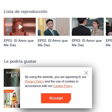
se reunieron y se enamoraron nuevamente. Historias dulces y
desgarradoras sucedieron entre ellos en la vida y el trabajo.
Lista de reproducción
EP01: El Amor que
EP02: El Amor que
EP03: El Amor que
EP0
Me Das
Me Das
Me Das
Me 
Le podría gustar
By using the website, you are agreeing to our
Amor Eterno
Privacy Policy
and the use of cookies in
accordance with our
Cookie Policy.
Accept
Pon Tu Cabeza En Mi Hombro
Abrir App