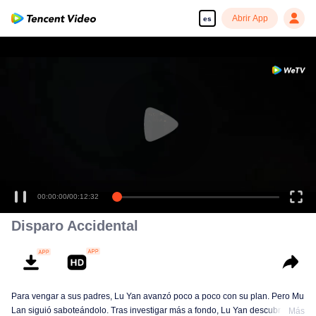
Abrir App
es
00:00:00
/
00:12:32
Disparo Accidental
Para vengar a sus padres, Lu Yan avanzó poco a poco con su plan. Pero Mu
Lan siguió saboteándolo. Tras investigar más a fondo, Lu Yan descubrió que
Más