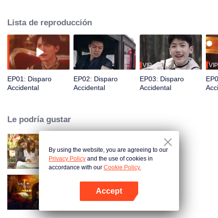
ella era la chica de la que estuvo enamorado de niño. De adversarios a
aliados, atacaron al falso "Lu Changhe". Pero "Lu Changhe" ya había
Lista de reproducción
adivinado todos sus movimientos...
VIP
VIP
EP01: Disparo
EP02: Disparo
EP03: Disparo
EP0
Accidental
Accidental
Accidental
Acc
Le podría gustar
By using the website, you are agreeing to our
Amor como un contrato
Privacy Policy
and the use of cookies in
accordance with our
Cookie Policy.
Accept
Your Trap
Abrir App