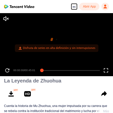
Abrir App
es
Disfruta de series en alta definición y sin interrupciones
00:00:00
/
00:45:01
La Leyenda de Zhuohua
Cuenta la historia de Mu Zhuohua, una mujer impulsada por su carrera que
se rebela contra la institución tradicional del matrimonio y lucha por el éxito,
Más