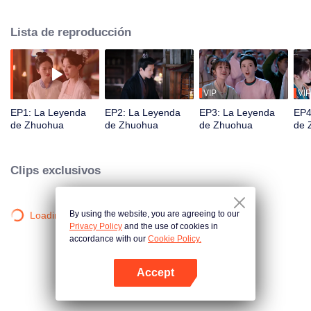
y Liu Yan, una valiente guerrera agobiada por la enemistad nacional y las
disputas familiares. Encuentran la redención el uno en el otro, desarrollando
Lista de reproducción
una profunda comprensión y amor. Juntos, unen fuerzas para defender su
país, superar las amenazas externas y, en última instancia, convertirse en
personas que siguen sus corazones y aceptan los desafíos.
VIP
VIP
EP1: La Leyenda
EP2: La Leyenda
EP3: La Leyenda
EP4
de Zhuohua
de Zhuohua
de Zhuohua
de 
Clips exclusivos
By using the website, you are agreeing to our
Loading…
Privacy Policy
and the use of cookies in
accordance with our
Cookie Policy.
Accept
Abrir App