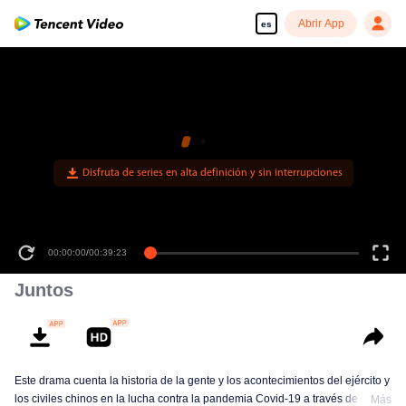
Abrir App
es
00:00:00
/
00:39:23
Juntos
Este drama cuenta la historia de la gente y los acontecimientos del ejército y
los civiles chinos en la lucha contra la pandemia Covid-19 a través de una
Más