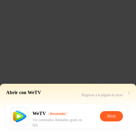
Abrir con WeTV
Regresar a la página de incio
WeTV
Recomendar
Abrir
Ver contenidos ilimitados gratis en
HD