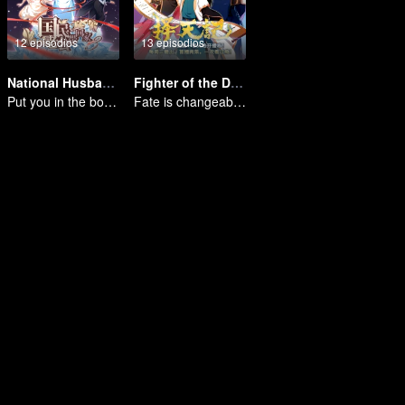
12 episodios
13 episodios
National Husband Bring Home SS3
Fighter of the Destiny SS1
Put you in the bottom of my heart.
Fate is changeable, change one's fate against heaven