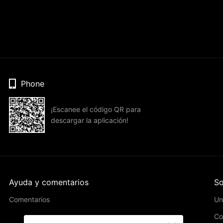
Phone
¡Escanee el código QR para
descargar la aplicación!
Ayuda y comentarios
So
Comentarios
Un
Co