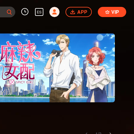
APP
VIP
ES
1
/
2