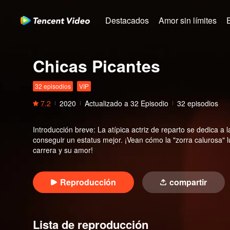
Destacados
Amor sin límites
Chicas Picantes
32 episodios
VIP
7.2
2020
Actualizado a
32
Episodio
32 episodios
Introducción breve
:
La atípica actriz de reparto se dedica a 
conseguir un estatus mejor. ¡Vean cómo la "zorra calurosa" lu
carrera y su amor!
Reproducción
compartir
Lista de reproducción