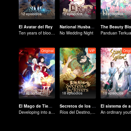
12 episodios
12 episodios
20 episodios
El Avatar del Rey
National Husband Bring Home SS1
Ten years of blood writing esports brilliant
No Wedding Night
Original
VIP
Origi
12 episodios
18 episodios
10 episodios
El Mago de Tiempo Completo Temporada 2
Secretos de los tres ríos
El 
Developing into a school genius
Ríos del Destino, Secretos del Ciclo