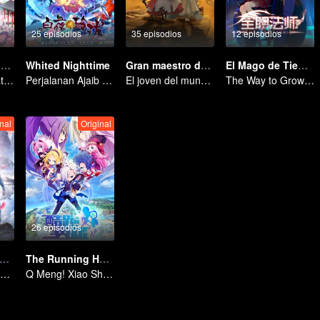
25 episodios
35 episodios
12 episodios
The Beauty Blogger
Whited Nighttime
Gran maestro del cultivo demoníaco
El Mago de Tiempo Completo Temporada 1
Panduan Terkuat Lintas Dimensi
Perjalanan Ajaib Mencari Cinta Sejati
El joven del mundo celestial erradica males por el pueblo
The Way to Growth, Encouragement and Self-improvement
nal
Original
26 episodios
sistema de auto-salvación del villano escoria
The Running Heroes
An ordinary youth crossing as a villain into the book and abusing the hero!
Q Meng! Xiao Shuai Dao-mei Coldrun College