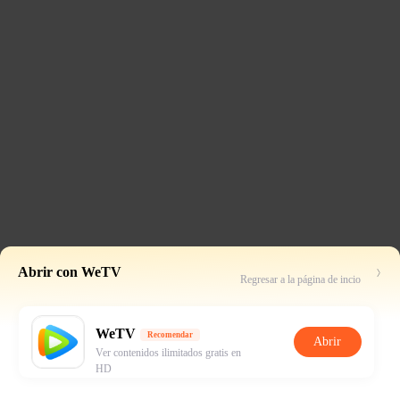
Abrir con WeTV
Regresar a la página de incio
WeTV
Recomendar
Abrir
Ver contenidos ilimitados gratis en
HD