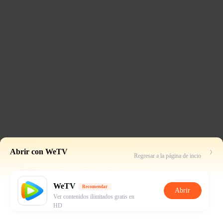
Abrir con WeTV
Regresar a la página de incio
WeTV
Recomendar
Abrir
Ver contenidos ilimitados gratis en
HD