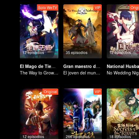
Solo WeTV
VIP
Origi
12 episodios
35 episodios
12 episodios
El Mago de Tiempo Completo Temporada 1
Gran maestro del cultivo demoníaco
The Way to Growth, Encouragement and Self-improvement
El joven del mundo celestial erradica males por el pueblo
No Wedding Nig
Original
VIP
12 episodios
266 episodios
18 episodios