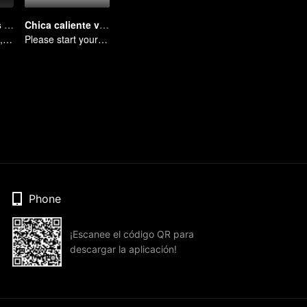
Secretos de los tres ríos
Chica caliente versión japonesa
Ríos del Destino, Secretos del Ciclo
Please start your performance.
Phone
¡Escanee el código QR para
descargar la aplicación!