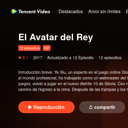
Destacados
Amor sin límites
El Avatar del Rey
12 episodios
VIP
8.1
2017
Actualizado a
12
Episodio
12 episodios
Introducción breve
:
Ye Xiu, un experto en el juego online Gl
el mundo profesional, ha trabajado como un webmaster del 
juegos, volvió a jugar en el nuevo distrito 10 de Gloria. Co
camino de regreso a la cima. Después de las trampas y los tr
se ha desvanecido. Entre las flores, no se perdió ninguna dir
Reproducción
compartir