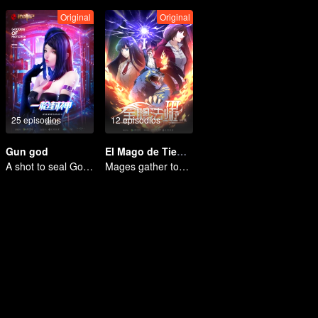
Original
Original
25 episodios
12 episodios
Gun god
El Mago de Tiempo Completo Temporada 3
A shot to seal God, this is our battle!
Mages gather together to face the monsters