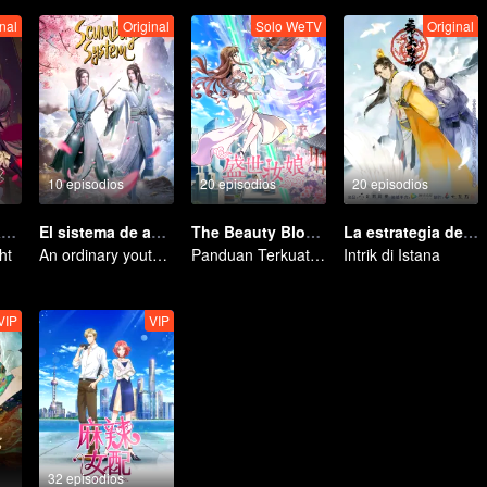
nal
Original
Solo WeTV
Original
10 episodios
20 episodios
20 episodios
National Husband Bring Home SS1
El sistema de auto-salvación del villano escoria
The Beauty Blogger
La estrategia del emperador
ht
An ordinary youth crossing as a villain into the book and abusing the hero!
Panduan Terkuat Lintas Dimensi
Intrik di Istana
VIP
VIP
32 episodios