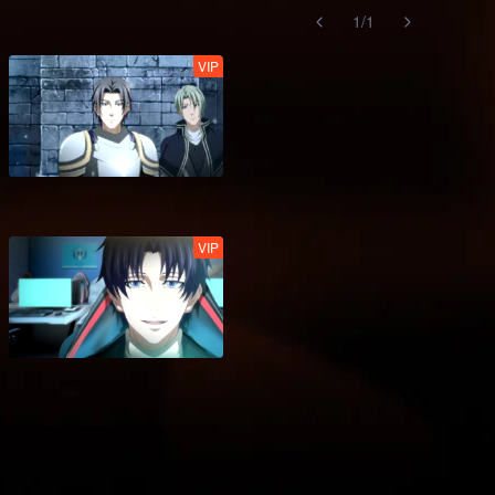
1
/
1
VIP
VIP