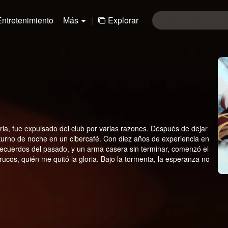
Entretenimiento
Más
|
Explorar
oria, fue expulsado del club por varias razones. Después de dejar
turno de noche en un cibercafé. Con diez años de experiencia en
n recuerdos del pasado, y un arma casera sin terminar, comenzó el
ucos, quién me quitó la gloria. Bajo la tormenta, la esperanza no
ección. Antes de toda la atención, yo, ¡vuelvo aquí!