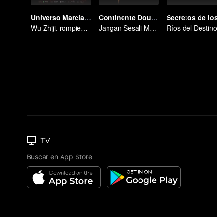
Universo Marcial Temporada 1
Continente Douluo
Wu Zhiji, rompiendo el cielo, moviendo el firmamento y la tierra.
Jangan Sesali Masuk Gerbang Tang di Kehidupan Ini
TV
Buscar en App Store