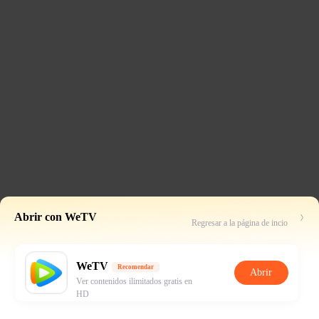
Abrir con WeTV
Regresar a la página de incio
WeTV
Recomendar
Abrir
Ver contenidos ilimitados gratis en
HD