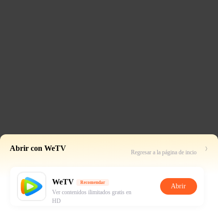
Abrir con WeTV
Regresar a la página de incio
WeTV
Recomendar
Abrir
Ver contenidos ilimitados gratis en
HD