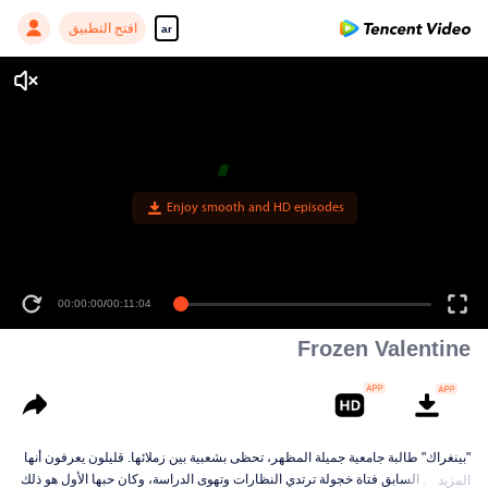
افتح التطبيق
ar
Enjoy smooth and HD episodes
00:00:00
/
00:11:04
Frozen Valentine
"بينغراك" طالبة جامعية جميلة المظهر، تحظى بشعبية بين زملائها. قليلون يعرفون أنها
كانت في السابق فتاة خجولة ترتدي النظارات وتهوى الدراسة، وكان حبها الأول هو ذلك
المزيد