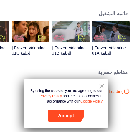
الطالب الأكبر سنًا المبهر لكنه بارد المشاعر. ثم تدخل القدر ليجمعها مرة أخرى بحبها
الأول "بي تشارم، البارد". أما بالنسبة لـ "بي تشارم"، فهي لا تعلم أن هذه الفتاة الجميلة
قائمة التشغيل
هي نفسها تلك الطفلة التي كانت ترتدي النظارات وتتبعها في كل مكان. فماذا سيكون
رأيها لو علمت أن هذه الفتاة كانت معجوبة بها بشدة في الماضي؟
Frozen Valentine |
Frozen Valentine |
Frozen Valentine |
الحلقة 01A
الحلقة 01B
الحلقة 01C
مقاطع حصرية
By using the website, you are agreeing to our
Loading…
Privacy Policy
and the use of cookies in
accordance with our
Cookie Policy.
Accept
افتح التطبيق