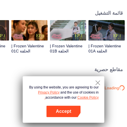
الطالب الأكبر سنًا المبهر لكنه بارد المشاعر. ثم تدخل القدر ليجمعها مرة أخرى بحبها
الأول "بي تشارم، البارد". أما بالنسبة لـ "بي تشارم"، فهي لا تعلم أن هذه الفتاة الجميلة
قائمة التشغيل
هي نفسها تلك الطفلة التي كانت ترتدي النظارات وتتبعها في كل مكان. فماذا سيكون
رأيها لو علمت أن هذه الفتاة كانت معجوبة بها بشدة في الماضي؟
Frozen Valentine |
Frozen Valentine |
Frozen Valentine |
الحلقة 01A
الحلقة 01B
الحلقة 01C
مقاطع حصرية
By using the website, you are agreeing to our
Loading…
Privacy Policy
and the use of cookies in
accordance with our
Cookie Policy.
Accept
افتح التطبيق