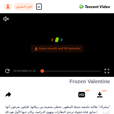
افتح التطبيق
ar
Enjoy smooth and HD episodes
00:00:00
/
00:12:18
Frozen Valentine
"بينغراك" طالبة جامعية جميلة المظهر، تحظى بشعبية بين زملائها. قليلون يعرفون أنها
كانت في السابق فتاة خجولة ترتدي النظارات وتهوى الدراسة، وكان حبها الأول هو ذلك
المزيد