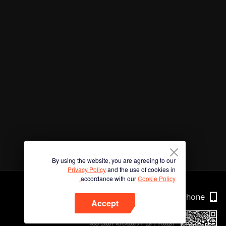
By using the website, you are agreeing to our
Privacy Policy
and the use of cookies in
accordance with our
Cookie Policy.
Phone
Accept
امسح رمز الاستجابة السريعة