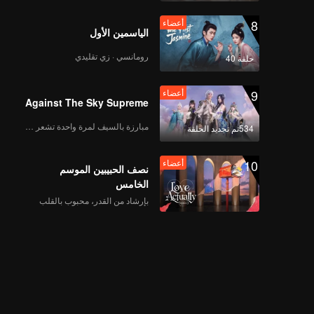
8
أعضاء
الياسمين الأول
رومانسي · زي تقليدي
حلقة 40
9
أعضاء
Against The Sky Supreme
مبارزة بالسيف لمرة واحدة تشعر بالحرية
534تم تجديد الحلقة
10
أعضاء
نصف الحبيبين الموسم
الخامس
بإرشاد من القدر، محبوب بالقلب