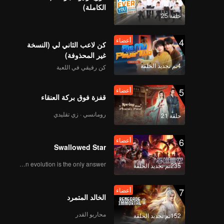
الكاملة)
حلقة 25
4
أعضاء
كن لاعب الثاني لي (النسخة
غير المحذوفة)
4تم تجديد الحلقة
كن رفيقي في اللعبة
5
أعضاء
قفزة فوق بركة العنقاء
رومانسي · زي تقليدي
حلقة 21
6
أعضاء
Swallowed Star
Human evolution is the only answer.
235تم تجديد الحلقة
7
أعضاء
الخالد المتمرد
محاربو القدر
152تم تجديد الحلقة