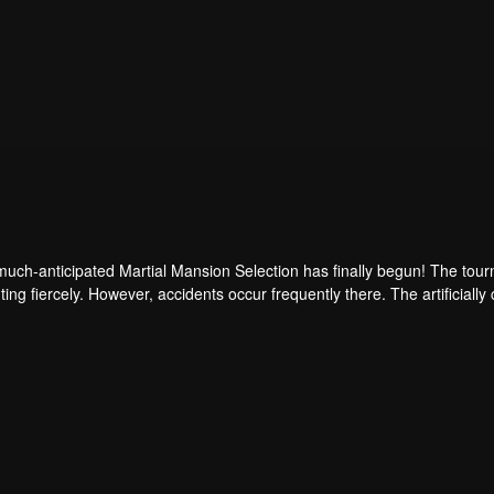
uch-anticipated Martial Mansion Selection has finally begun! The tour
hting fiercely. However, accidents occur frequently there. The artificiall
ongest people that ensue, all reveal the mysterious and huge assassina
able to cut through the tho