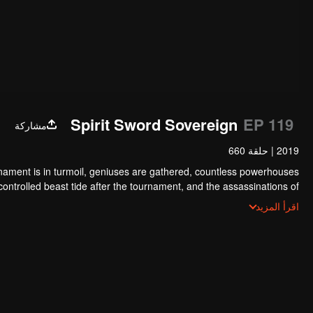
Spirit Sword Sovereign
EP 119
مشاركة
2019
|
حلقة 660
nament is in turmoil, geniuses are gathered, countless powerhouses
y controlled beast tide after the tournament, and the assassinations of
tion sect, the Heavenly Evolution Sect. Let's see how Chu Xingyun is
اقرأ المزيد
rns in this treacherous assassination and carry the world before one!