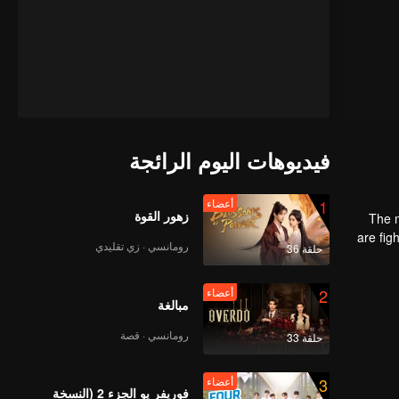
فيديوهات اليوم الرائجة
1
أعضاء
زهور القوة
The m
are fig
رومانسي · زي تقليدي
حلقة 36
the str
2
أعضاء
مبالغة
رومانسي · قصة
حلقة 33
3
أعضاء
فوريفر يو الجزء 2 (النسخة