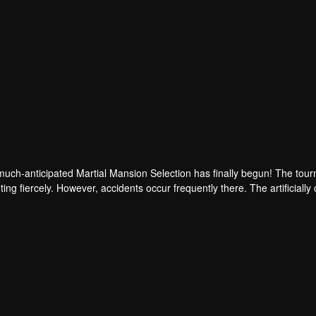
uch-anticipated Martial Mansion Selection has finally begun! The tour
hting fiercely. However, accidents occur frequently there. The artificiall
ongest people that ensue, all reveal the mysterious and huge assassina
able to cut through the tho