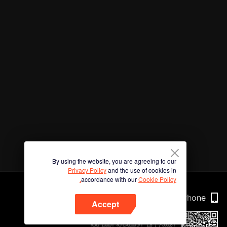
By using the website, you are agreeing to our
Privacy Policy
and the use of cookies in
accordance with our
Cookie Policy.
Phone
Accept
امسح رمز الاستجابة السريعة