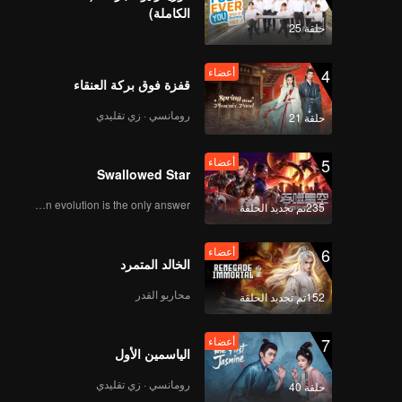
الكاملة)
حلقة 25
4
أعضاء
قفزة فوق بركة العنقاء
رومانسي · زي تقليدي
حلقة 21
5
أعضاء
Swallowed Star
Human evolution is the only answer.
235تم تجديد الحلقة
6
أعضاء
الخالد المتمرد
محاربو القدر
152تم تجديد الحلقة
7
أعضاء
الياسمين الأول
رومانسي · زي تقليدي
حلقة 40