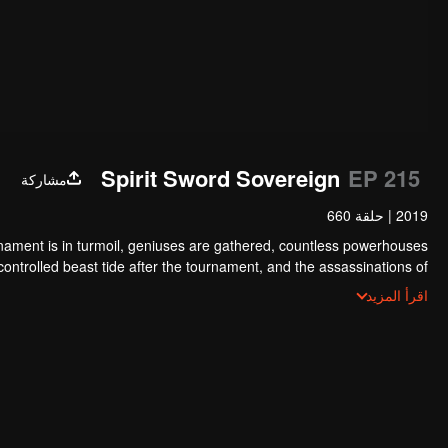
Spirit Sword Sovereign
EP 215
مشاركة
2019
|
حلقة 660
nament is in turmoil, geniuses are gathered, countless powerhouses
y controlled beast tide after the tournament, and the assassinations of
tion sect, the Heavenly Evolution Sect. Let's see how Chu Xingyun is
اقرأ المزيد
rns in this treacherous assassination and carry the world before one!