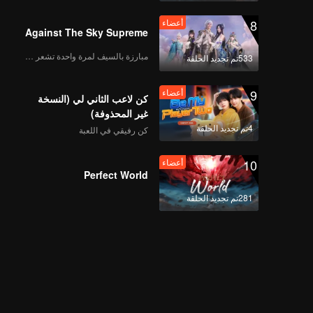
8
أعضاء
Against The Sky Supreme
مبارزة بالسيف لمرة واحدة تشعر بالحرية
533تم تجديد الحلقة
9
أعضاء
كن لاعب الثاني لي (النسخة
غير المحذوفة)
4تم تجديد الحلقة
كن رفيقي في اللعبة
10
أعضاء
Perfect World
281تم تجديد الحلقة