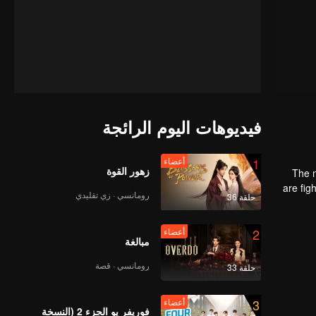
فيديوهات اليوم الرائجة
1
أعضاء
زهور القوة
The m
are fig
رومانسي · زي تقليدي
حلقة 36
the str
2
أعضاء
مبالغة
رومانسي · قصة
حلقة 33
3
أعضاء
فوريفر يو الجزء 2 (النسخة