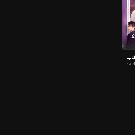
انية
انية