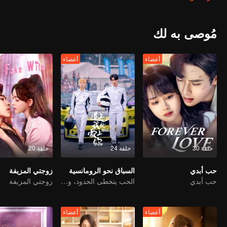
شيء يعود إلى حب تشونغ زيي لسونغ شينغ يو. وبينما يقع الأربعة في فخ القدر
والمصير.
مُوصى به لك
أعضاء
أعضاء
حلقة 30
حلقة 24
حلقة 20
حب أبدي
السباق نحو الرومانسية
زوجتي المزيفة
حب أبدي
الحب يتخطى الحدود، والمجد متحد كشركاء
زوجتي المزيفة
أعضاء
أعضاء