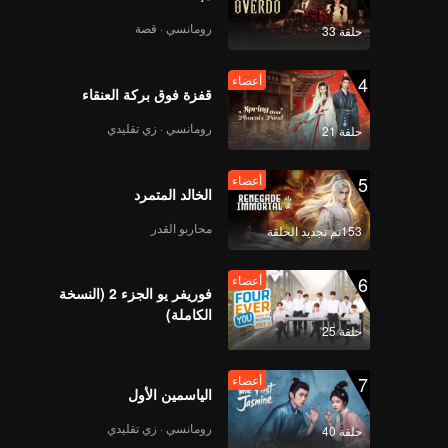
 بالدم
رومانسي · قصة
حلقة 33
4
أعضاء
قفزة فوق بركة العنقاء
رومانسي · زي تقليدي
حلقة 21
5
أعضاء
الخالد المتمرد
محاربو القدر
153تم تجديد الحلقة
6
أعضاء
فوريفر يو الجزء 2 (النسخة
الكاملة)
حلقة 25
7
أعضاء
الياسمين الأول
رومانسي · زي تقليدي
حلقة 40