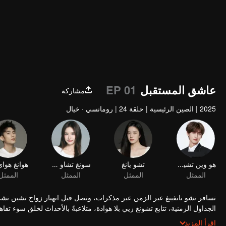
عاشق المستقبل
EP 01
مشاركة
2025
|
الصين الرئيسية
|
حلقة 24
|
رومانسي · خيال
هو وين تشيوان
تشو يانغ
سونغ تشاو يي
الممثل
الممثل
الممثل
الممثل
تسافر تشو نانفينغ عبر الزمن عبر مذكرات، وتصل قبل انهيار زواج تشين تشي 
الجداول الزمنية، تتابع تشونغ زيي بلا هوادة، متلاعبةً بالأحداث لخلق سوء
متوقع وضحى تشو نانفينغ بنفسه لحماية تشين تشي يي، تكشف أخيرًا حقيقة
اقرأ المزيد