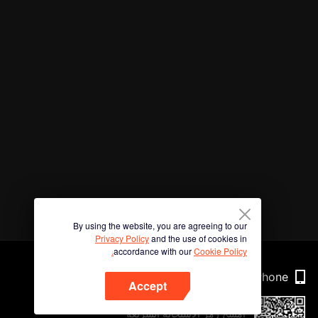
By using the website, you are agreeing to our
Privacy Policy
and the use of cookies in
accordance with our
Cookie Policy.
Phone
Accept
امسح رمز الاستجابة السريعة