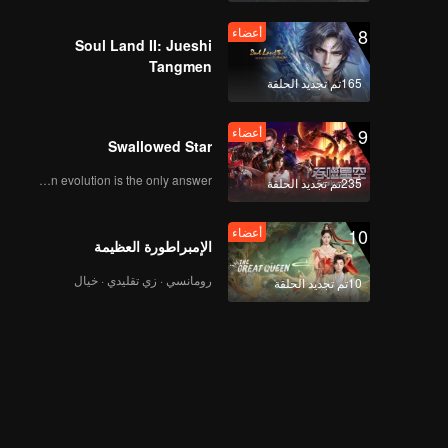
8
أعضاء
Soul Land II: Jueshi
Tangmen
165تم تجديد الحلقة
9
أعضاء
Swallowed Star
Human evolution is the only answer.
235تم تجديد الحلقة
10
أعضاء
الإمبراطورة العظيمة
رومانسي · زي تقليدي · خيال
10تم تجديد الحلقة