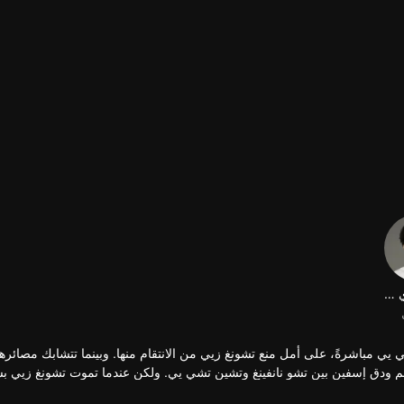
هوانغ هواي تينغ
يي مباشرةً، على أمل منع تشونغ زيي من الانتقام منها. وبينما تتشابك مصائرهم
 تفاهم ودق إسفين بين تشو نانفينغ وتشين تشي يي. ولكن عندما تموت تشونغ زيي 
 السفر عبر الزمن. باستخدام المذكرات مرة أخرى، تعود مرة أخرى - فقط لتد