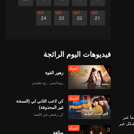
أعضاء
أعضاء
أعضاء
أعضاء
24
23
22
21
فيديوهات اليوم الرائجة
1
أعضاء
زهور القوة
رومانسي · زي تقليدي
حلقة 36
2
أعضاء
كن لاعب الثاني لي (النسخة
غير المحذوفة)
4تم تجديد الحلقة
كن رفيقي في اللعبة
ا عبر
بشكل غير
3
أعضاء
رك أن كل
مبالغة