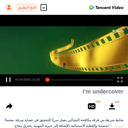
افتح التطبيق
ar
ـ
00:00:00
/
01:32:48
I'm undercover
ضابط شرطة من فرقة مكافحة النشالين يعمل سريًا للتحقيق في عصابة سرقة. معتمدًا
على قوته الجسدية والعقلية الاستثنائية بالإضافة إلى خبرته المهنية، يخترق بنجاح
المزيد