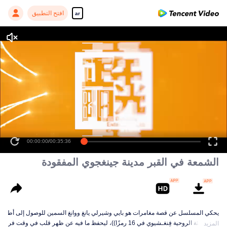
افتح التطبيق
ar
00:00:00
/
00:35:36
الشمعة في القبر مدينة جينغجوي المفقودة
يحكي المسلسل عن قصة مغامرات هو بايي وشيرلي يانغ ووانغ السمين للوصول إلى أطلال مدين
يانغ والبيئة الروحية فِنغـشيوي في 16 رمزًا))، ليحفظ ما فيه عن ظهر قلب في وقت فراغه. وينضم بعدها إلى الجيش ويذهب إلى التبت، ويقابل خندقًا عظيمًا من سقوط الثلوج، فيستخدم هو بايي مهارات معرفة المقابر لينقذ نفسه من الموت. بعد تسريحه من الجيش، يشارك هو بايي وصديقه المخلص وانغ السمين في فريق أثري متجه إلى شينـجيانغ للكشف الأثري. يواجه الموكب المخاطر ويصل إلى أطلال مدينة جينغجوي المفقودة في صحراء تاكليماكان، ويدخل "كهف الأشباح" تحت الأرض. في الكهف مخاطر كبيرة وفخاخ لا تنتهي، فيبدو أن كهف الأشباح السرّي في قبضة أحد العرّافين.
المزيد