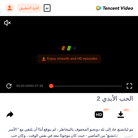
افتح التطبيق
ar
Enjoy smooth and HD episodes
00:00:00
/
00:37:38
الحب الأبدي 2
مو ليانشنغ عاد إلى بلد دونجيو المحفوف بالمخاطر ، لم يتوقع أبدًا أن يلتقي مع " الأمير
الثامن مو ليانشنغ" من الماضي - حيث كان موجودًا معه في نفس الوقت ، وكان حب
المزيد