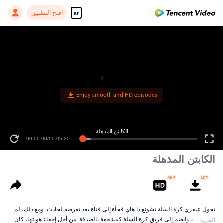
افتح التطبيق
ar
Enjoy smooth and HD episodes
= الكابتن المذهلة =
00:00:00
/
00:05:20
الكابتن المذهلة
تحول عبقري كرة السلة تشونغ دا هاي فجأة إلى فتاة بعد تعرضه لحادث. ومع ذلك، لم
ينس حلمه وانضم إلى فريق كرة السلة كمشجعة بالصدفة. من أجل إخفاء هويتها، كان
المزيد