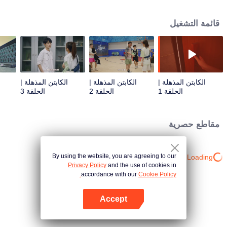
عليها أن تتمثل أمام "صديقه" لو شيغ تشي أثناء التعامل مع مراقبة يه ران الذي أرسله
الطبيب المعالج. كان الوضع مليئا بالنكات! ومع ذلك، في الواقع ، تشونغ دا هاي نفسه
قائمة التشغيل
هي فتاة تعاني من اضطراب جنساني، وكان دائمًا ما يخطئ في اعتبارها صبيًا بسبب
مرضه.
الكابتن المذهلة |
الكابتن المذهلة |
الكابتن المذهلة |
الحلقة 1
الحلقة 2
الحلقة 3
مقاطع حصرية
By using the website, you are agreeing to our
Loading…
Privacy Policy
and the use of cookies in
accordance with our
Cookie Policy.
Accept
افتح التطبيق