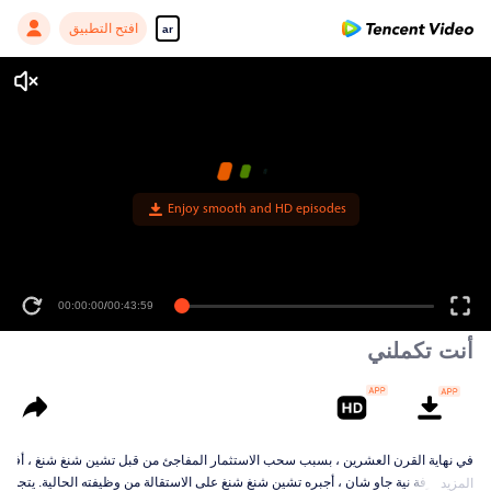
افتح التطبيق
ar
Enjoy smooth and HD episodes
00:00:00
/
00:43:59
أنت تكملني
في نهاية القرن العشرين ، بسبب سحب الاستثمار المفاجئ من قبل تشين شنغ شنغ ، أفلس ع
. بعد معرفة نية جاو شان ، أجبره تشين شنغ شنغ على الاستقالة من وظيفته الحالية. يتجه 
المزيد