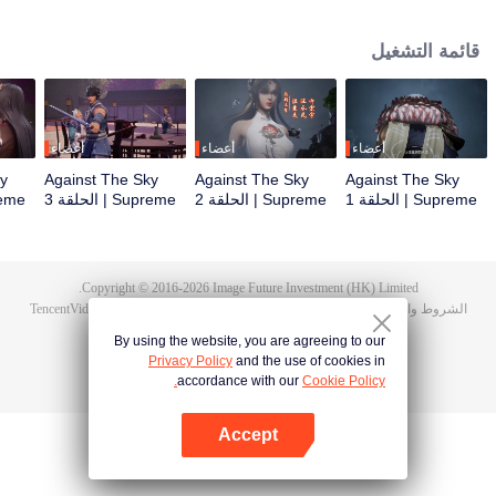
أثناء حفل الزفاف، صادف تان يون خطيبته تخونه وضُرب حتى استيقظت ذاكرة
هونغمينغ. ثم امتلك تان يون موهبة من مستوى الآلهة ليزيد من تقدمه في الزراعة. انتقم
قائمة التشغيل
تان يون لموت عائلته ووحد القارة بأكملها.
أعضاء
أعضاء
أعضاء
ky
Against The Sky
Against The Sky
Against The Sky
Supreme | الحلقة 1
Supreme | الحلقة 2
Supreme | الحلقة 3
Supreme 
Copyright © 2016-
2026
Image Future Investment (HK) Limited.
الشروط والأحكام
|
سياسة الخصوصية
|
Cookie Policy
|
الآراء
|
@
TencentVideo
By using the website, you are agreeing to our
Privacy Policy
and the use of cookies in
accordance with our
Cookie Policy.
Accept
افتح التطبيق