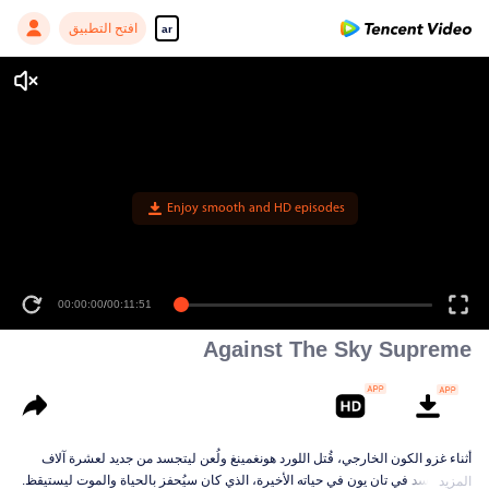
افتح التطبيق
ar
00:00:00
/
00:11:51
Against The Sky Supreme
أثناء غزو الكون الخارجي، قُتل اللورد هونغمينغ ولُعن ليتجسد من جديد لعشرة آلاف
حياة. تجسد في تان يون في حياته الأخيرة، الذي كان سيُحفز بالحياة والموت ليستيقظ.
المزيد