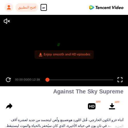
افتح التطبيق
ar
Enjoy smooth and HD episodes
00:00:00
/
00:12:38
Against The Sky Supreme
أثناء غزو الكون الخارجي، قُتل اللورد هونغمينغ ولُعن ليتجسد من جديد لعشرة آلاف
حياة. تجسد في تان يون في حياته الأخيرة، الذي كان سيُحفز بالحياة والموت ليستيقظ.
المزيد