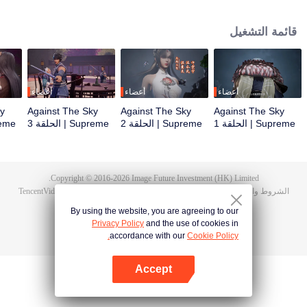
أثناء حفل الزفاف، صادف تان يون خطيبته تخونه وضُرب حتى استيقظت ذاكرة
هونغمينغ. ثم امتلك تان يون موهبة من مستوى الآلهة ليزيد من تقدمه في الزراعة. انتقم
قائمة التشغيل
تان يون لموت عائلته ووحد القارة بأكملها.
أعضاء
أعضاء
أعضاء
ky
Against The Sky
Against The Sky
Against The Sky
Supreme | الحلقة 1
Supreme | الحلقة 2
Supreme | الحلقة 3
Supreme 
Copyright © 2016-
2026
Image Future Investment (HK) Limited.
الشروط والأحكام
|
سياسة الخصوصية
|
Cookie Policy
|
الآراء
|
@
TencentVideo
By using the website, you are agreeing to our
Privacy Policy
and the use of cookies in
accordance with our
Cookie Policy.
Accept
افتح التطبيق