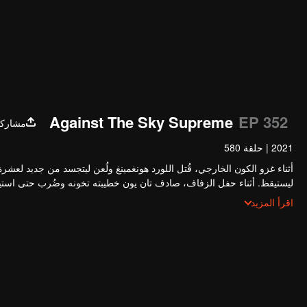
Against The Sky Supreme
EP 352
مشارك
2021
|
حلقة 580
أثناء غزو الكون الخارجي، قُتل اللورد هونغمينغ ولُعن ليتجسد من جديد لعشرة
ليستيقظ. أثناء حفل الزفاف، صادف تان يون خطيبته تخونه وضُرب حتى استيق
الزراعة. انتقم تان يون لموت عائلته ووحد القارة بأكملها.
اقرأ المزيد