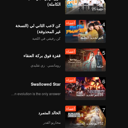
الكاملة)
أعضاء
أعضاء
حلقة 25
352
351
4
أعضاء
كن لاعب الثاني لي (النسخة
أعضاء
أعضاء
354
353
غير المحذوفة)
4تم تجديد الحلقة
كن رفيقي في اللعبة
أعضاء
أعضاء
356
355
5
أعضاء
قفزة فوق بركة العنقاء
أعضاء
أعضاء
رومانسي · زي تقليدي
حلقة 21
358
357
6
أعضاء
أعضاء
أعضاء
Swallowed Star
360
359
Human evolution is the only answer.
235تم تجديد الحلقة
7
أعضاء
الخالد المتمرد
محاربو القدر
152تم تجديد الحلقة