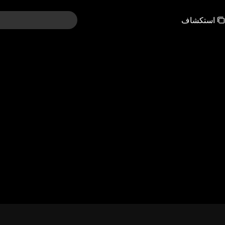
استكشاف
211-240
181-210
151-180
121-150
91-120