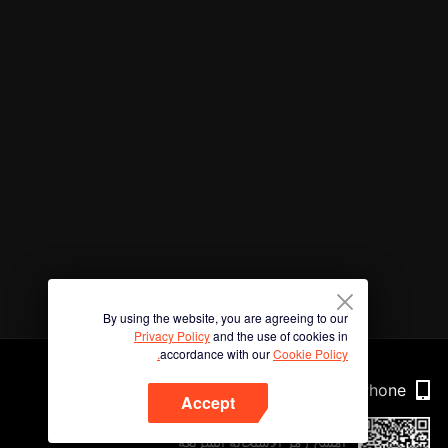
By using the website, you are agreeing to our
Privacy Policy
and the use of cookies in
accordance with our
Cookie Policy.
Phone
Accept
امسح رمز الاستجابة السريعة