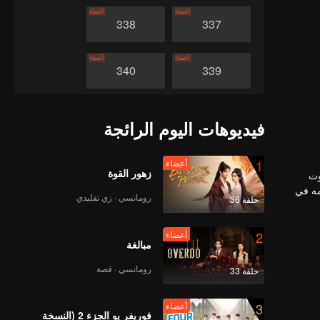
أعضاء
أعضاء
338
337
أعضاء
أعضاء
340
339
أعضاء
أعضاء
342
341
فيديوهات اليوم الرائجة
أعضاء
أعضاء
344
343
1
أعضاء
زهور القوة
وت
مه في
رومانسي · زي تقليدي
حلقة 36
أعضاء
أعضاء
346
345
2
أعضاء
مبالغة
أعضاء
أعضاء
348
347
رومانسي · قصة
حلقة 33
أعضاء
أعضاء
350
349
3
أعضاء
فوريفر يو الجزء 2 (النسخة