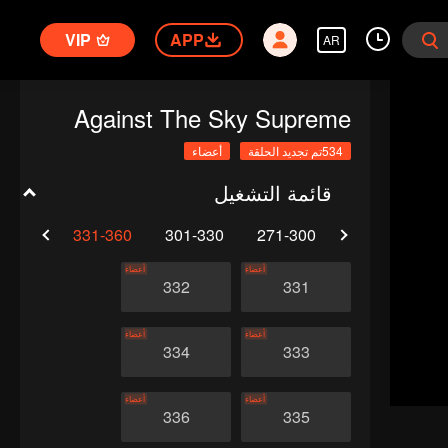
VIP
APP
AR
Against The Sky Supreme
534تم تجديد الحلقة
أعضاء
قائمة التشغيل
1-390
331-360
301-330
271-300
241-270
أعضاء
أعضاء
332
331
أعضاء
أعضاء
334
333
أعضاء
أعضاء
336
335