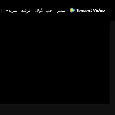
مميز
حب الأولاد
ترفيه
المزيد
|
61-90
31-60
01-30