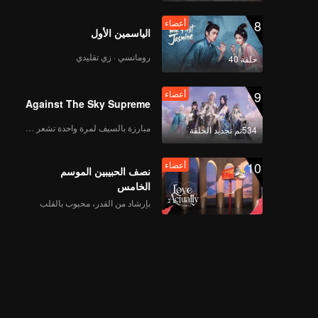
8
أعضاء
الياسمين الأول
رومانسي · زي تقليدي
حلقة 40
9
أعضاء
Against The Sky Supreme
مبارزة بالسيف لمرة واحدة تشعر بالحرية
534تم تجديد الحلقة
10
أعضاء
نصف الحبيبين الموسم
الخامس
بإرشاد من القدر، محبوب بالقلب