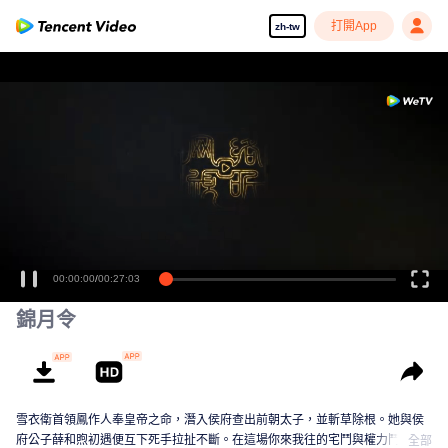
打開App
zh-tw
00:00:00
/
00:27:03
錦月令
雪衣衛首領鳳作人奉皇帝之命，潛入侯府查出前朝太子，並斬草除根。她與侯
府公子薛和煦初遇便互下死手拉扯不斷。在這場你來我往的宅鬥與權力鬥爭
全部