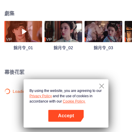
中，她與薛和煦互生情愫！卻發現在一切的背後，有人在佈局更大的陰謀。
劇集
VIP
VIP
VIP
VIP
錦月令_01
錦月令_02
錦月令_03
幕後花絮
By using the website, you are agreeing to our
Loading…
Privacy Policy
and the use of cookies in
accordance with our
Cookie Policy.
Accept
打開App