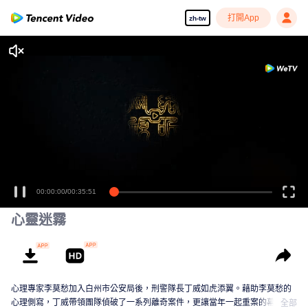
打開App
zh-tw
享受流暢高清劇集
00:00:00
/
00:35:51
心靈迷霧
心理專家李莫愁加入白州市公安局後，刑警隊長丁威如虎添翼。藉助李莫愁的
心理側寫，丁威帶領團隊偵破了一系列離奇案件，更讓當年一起重案的幕後真
全部