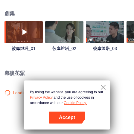
劇集
VIP
VIP
彼岸燈塔_01
彼岸燈塔_02
彼岸燈塔_03
幕後花絮
By using the website, you are agreeing to our
Loading…
Privacy Policy
and the use of cookies in
accordance with our
Cookie Policy.
Accept
打開App