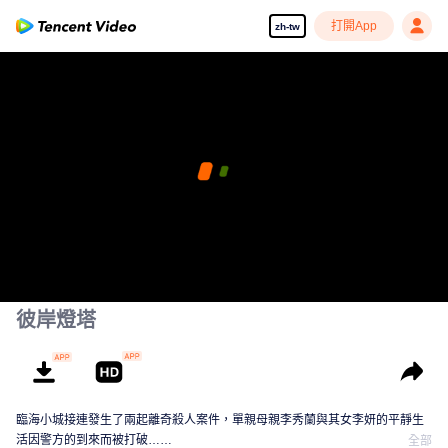
打開App
zh-tw
彼岸燈塔
臨海小城接連發生了兩起離奇殺人案件，單親母親李秀蘭與其女李妍的平靜生
活因警方的到來而被打破……
全部