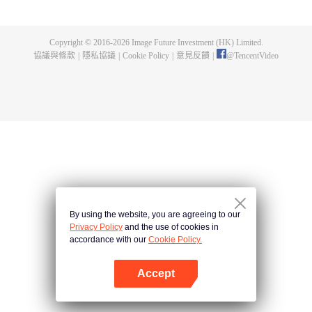
龍炎為報恩帶流螢離開，結果陰差陽錯之下讓關心流螢的夏侯雪誤以為失蹤，
尋找途中遭遇狼妖，最後意外死在尉遲龍炎手裡。尉遲龍炎滿足了流螢的心
願，救回小姐並守護她三世。就這樣尉遲龍炎一面履行著承諾，私下裡卻一直
Copyright © 2016-
2026
Image Future Investment (HK) Limited.
保護著流螢的一世又一世，直到第四世顧輕煙，才知道尉遲龍炎的存在，為救
協議與條款
|
隱私協議
|
Cookie Policy
|
意見反饋
|
@
TencentVideo
被天條懲戒的尉遲龍炎被命格星君吸收了靈魂，最後另一半靈魂和尉遲龍炎融
合，助尉遲龍炎打敗了反派。
By using the website, you are agreeing to our
Privacy Policy
and the use of cookies in
accordance with our
Cookie Policy.
Accept
打開App