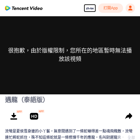
打開App
zh-tw
很抱歉，由於版權限制，您所在的地區暫時無法播
放該視頻
遇龍（泰語版）
流螢是夏侯雪身邊的小丫鬟，無意間遇到了一條蛇嚇得差一點魂飛魄散，流螢
連忙將蛇抓住，殊不知這條蛇就是一條修煉千年的應龍，名叫尉遲龍炎。尉遲
全部