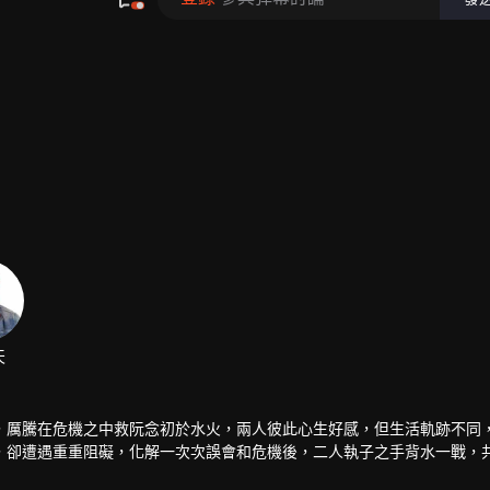
，厲騰在危機之中救阮念初於水火，兩人彼此心生好感，但生活軌跡不同
，卻遭遇重重阻礙，化解一次次誤會和危機後，二人執子之手背水一戰，