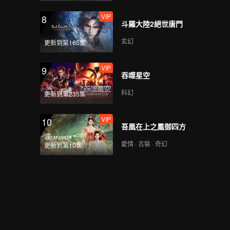
VIP
8
斗羅大陸2絕世唐門
玄幻
更新到第165集
VIP
9
吞噬星空
科幻
更新到第235集
VIP
10
吾凰在上之鳳御四方
愛情 · 古裝 · 奇幻
更新到第10集