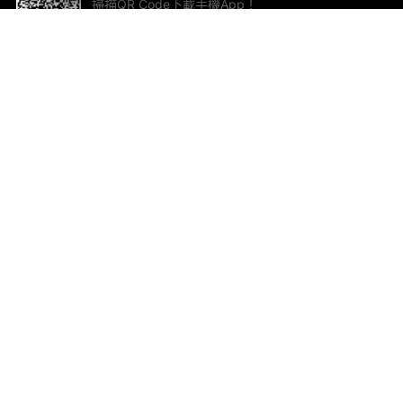
掃描QR Code下載手機App！
幫助與回饋
關
意見反饋
加
聯
電郵
ted.