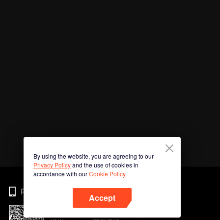
By using the website, you are agreeing to our
Privacy Policy
and the use of cookies in
accordance with our
Cookie Policy.
Phone
Accept