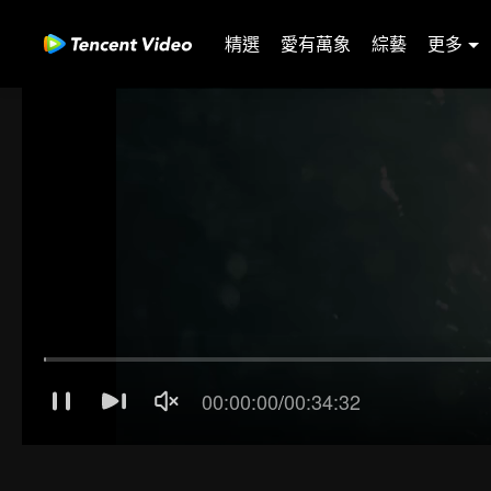
精選
愛有萬象
綜藝
更多