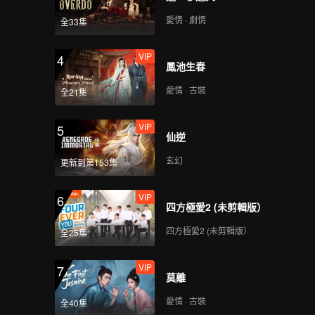
愛情 · 劇情
全33集
VIP
4
鳳池生春
愛情 · 古裝
全21集
VIP
5
仙逆
玄幻
更新到第153集
VIP
6
四方極愛2 (未剪輯版）
四方極愛2 (未剪輯版）
全25集
VIP
7
莫離
愛情 · 古裝
全40集