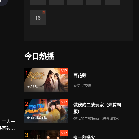
終
16
今日熱播
VIP
1
百花殺
愛情 · 古裝
全36集
VIP
2
做我的二號玩家（未剪輯
版）
更新到第4集
做我的二號玩家（未剪輯版）
，二人一
共同破解
VIP
3
這一秒過火