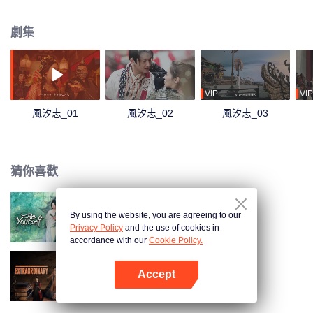
沉汐相識，兩人作為勇敢正義的代表，合力剷除惡人，阻止了玄火門的陰謀，
最終成功尋得四神器之一“青龍膽”，身世之謎得以解開的高凌風最終與孫沉汐一
劇集
同肩負起尋找神器以守護天下太平的重任。
VIP
VIP
風汐志_01
風汐志_02
風汐志_03
猜你喜歡
By using the website, you are agreeing to our
逆天成仙
Privacy Policy
and the use of cookies in
accordance with our
Cookie Policy.
Accept
非凡
打開App