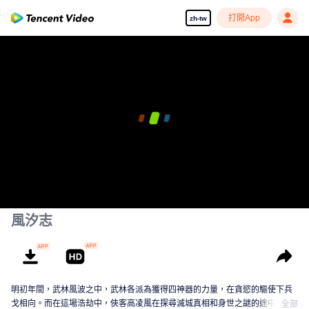
打開App
zh-tw
風汐志
明初年間，武林風波之中，武林各派為獲得四神器的力量，在貪慾的驅使下兵
戈相向。而在這場浩劫中，俠客高凌風在探尋滅城真相和身世之謎的途中與孫
全部