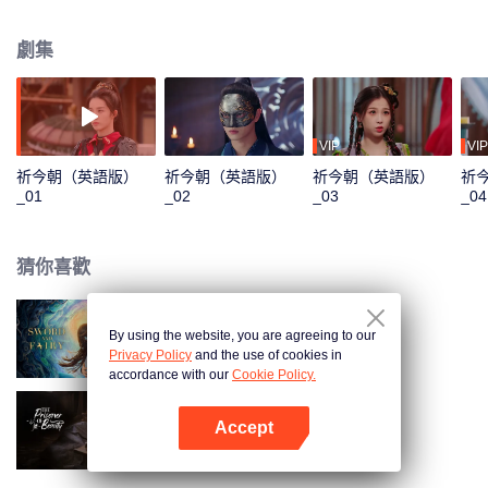
作亂和洛家堡血祭等神秘事件之中，而在對抗聖宗過程中意外讓越祈被封印的
回憶和情感被開啟…… 隨著事件發展，雙越結識了洛家堡雙子洛埋名和洛昭
劇集
言、千年狼妖閒卿、顧寒江和明繡師徒以及居十方等一眾江湖人士，二人的真
實身份也逐漸揭開。正武盟、啟魂聖宗、衡道眾、禺妖族，幾大勢力接踵而
至，誰才是真正的幕後設局人？計中有計，局中有局，不惜捨身改命，只為今
朝再聚。
VIP
VIP
祈今朝（英語版）
祈今朝（英語版）
祈今朝（英語版）
祈
_01
_02
_03
_04
猜你喜歡
By using the website, you are agreeing to our
祈今朝
Privacy Policy
and the use of cookies in
accordance with our
Cookie Policy.
Accept
折腰（英語版）
打開App