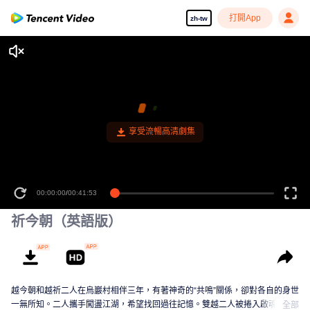
打開App
zh-tw
享受流暢高清劇集
00:00:00
/
00:41:53
祈今朝（英語版）
越今朝和越祈二人在烏巖村相伴三年，有著神奇的“共鳴”關係，卻對各自的身世
一無所知。二人攜手闖盪江湖，希望找回過往記憶。雙越二人被捲入啟魂聖宗
全部