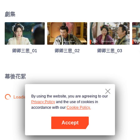
了他的豬隊友，團隊連累，我又死了…… 第三次“重生”，這一次我回到了賜婚
前夕，還沒嫁，本姑娘不玩了！！
劇集
VIP
VIP
卿卿三思_01
卿卿三思_02
卿卿三思_03
幕後花絮
By using the website, you are agreeing to our
Loading…
Privacy Policy
and the use of cookies in
accordance with our
Cookie Policy.
Accept
打開App