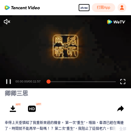
打開App
zh-tw
00:00:00
/
00:11:57
卿卿三思
幸得上天垂憐給了我重新來過的機會。 第一次“重生”，哦豁，毒酒已經在嘴邊
了，時間就不能再早一點嗎！？ 第二次“重生”，我阻止了這個老六，但阻止不
全部