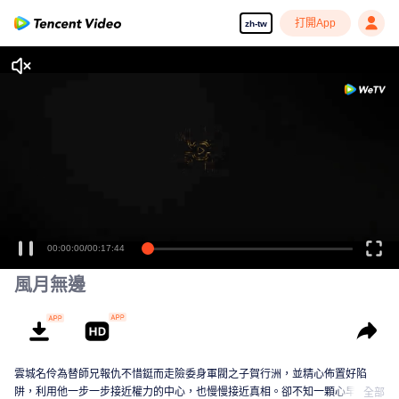
打開App
zh-tw
00:00:00
/
00:17:44
風月無邊
雲城名伶為替師兄報仇不惜鋌而走險委身軍閥之子賀行洲，並精心佈置好陷
阱，利用他一步一步接近權力的中心，也慢慢接近真相。卻不知一顆心早在這
全部