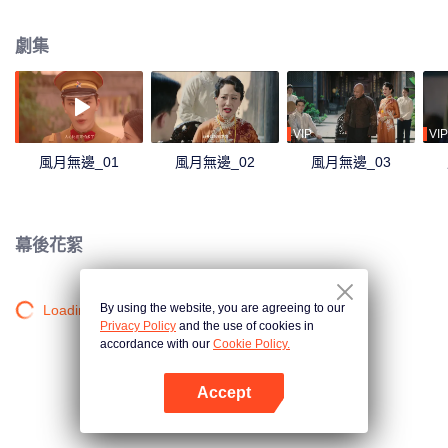
步步為營的謀劃中陷落……冷麵少帥賀行洲被稱為雲城閻羅，睚眥必報只因看
透世間黑暗和腐朽。所有人都以為他接受這個主動送上門的小戲子是為了報復
劇集
曾經背叛自己的白月光，誰知她竟然是能照進賀行洲陰冷內心深處唯一的光
亮……任憑風馳雨驟，海棠依舊，兩個機關算盡的聰明人最終逃不過情關，深
陷虐戀痴纏……
VIP
VIP
風月無邊_01
風月無邊_02
風月無邊_03
幕後花絮
By using the website, you are agreeing to our
Loading…
Privacy Policy
and the use of cookies in
accordance with our
Cookie Policy.
Accept
打開App