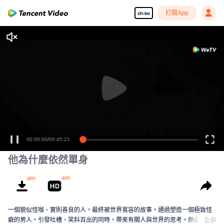
打開App
zh-tw
00:00:00
/
00:45:21
他為什麼依然單身
一個貌似怪咖、實則善良的人，最終被世界寬容的故事。通過塑造一個極致怪
癖的男人，引發吐槽、笑料百出的同時，帶來有關人與世界的思考。熱愛生活
全部