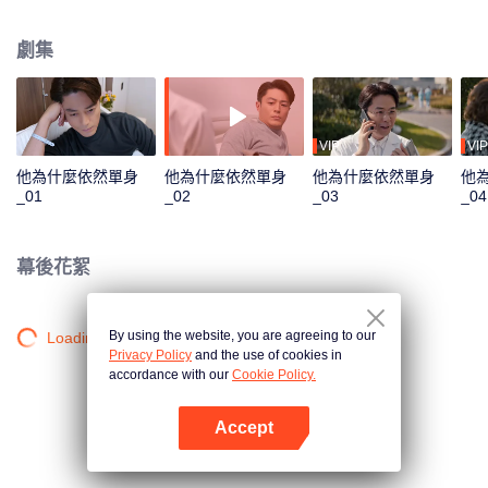
的男人年至不惑，卻宣稱“不婚”，是眾星拱月的男神，還是女人避之不及的直
男？是“不想結婚”還是“不能結婚”？當一位獨身怪癖大叔，終於遇到心目中的女
劇集
神，他將如何應對，最終抱得美人歸。食無定味，適口者珍！沒有不結婚的男
人，只是沒有找到適配的那個人罷了。
VIP
VIP
他為什麼依然單身
他為什麼依然單身
他為什麼依然單身
他
_01
_02
_03
_04
幕後花絮
By using the website, you are agreeing to our
Loading…
Privacy Policy
and the use of cookies in
accordance with our
Cookie Policy.
Accept
打開App