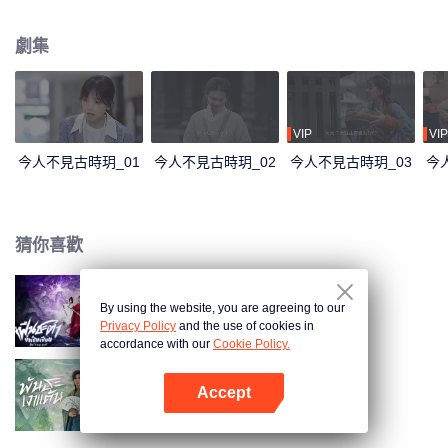
代。曉玥和么么努力尋找穿越方法，最終發現辛追夫人和利豨的秘密。
劇集
VIP
VIP
今人不見古時玥_01
今人不見古時玥_02
今人不見古時玥_03
今
猜你喜歡
By using the website, you are agreeing to our
逆天成仙（泰語版）
Privacy Policy
and the use of cookies in
accordance with our
Cookie Policy.
Accept
將軍家的小兒子（泰語版）
打開App