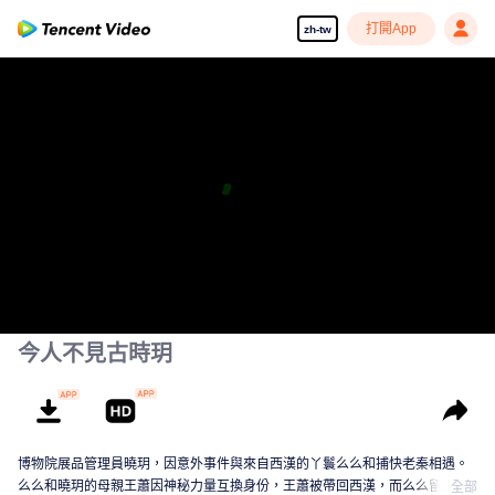
打開App
zh-tw
今人不見古時玥
博物院展品管理員曉玥，因意外事件與來自西漢的丫鬟么么和捕快老秦相遇。
么么和曉玥的母親王蕭因神秘力量互換身份，王蕭被帶回西漢，而么么留在現
全部