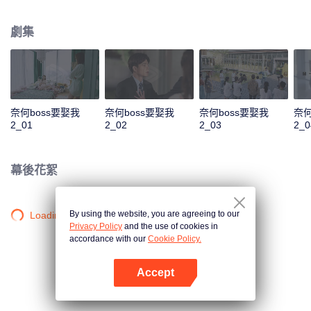
是似曾相識的偶遇，或是被人算計的邂逅，這對歡喜冤家在狀況百出的境遇
下，依舊“暴風發糖”。
劇集
奈何boss要娶我
奈何boss要娶我
奈何boss要娶我
奈何
2_01
2_02
2_03
2_0
幕後花絮
By using the website, you are agreeing to our
Loading…
Privacy Policy
and the use of cookies in
accordance with our
Cookie Policy.
Accept
打開App