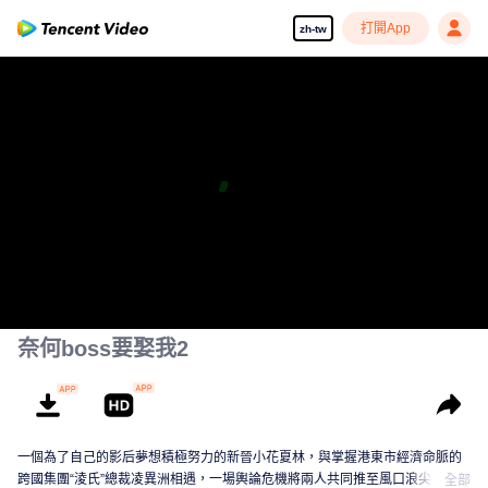
打開App
zh-tw
奈何boss要娶我2
一個為了自己的影后夢想積極努力的新晉小花夏林，與掌握港東市經濟命脈的
跨國集團“淩氏”總裁凌異洲相遇，一場輿論危機將兩人共同推至風口浪尖，無論
全部