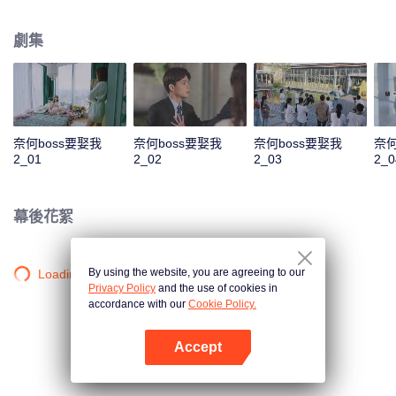
是似曾相識的偶遇，或是被人算計的邂逅，這對歡喜冤家在狀況百出的境遇
下，依舊“暴風發糖”。
劇集
奈何boss要娶我
奈何boss要娶我
奈何boss要娶我
奈何
2_01
2_02
2_03
2_0
幕後花絮
By using the website, you are agreeing to our
Loading…
Privacy Policy
and the use of cookies in
accordance with our
Cookie Policy.
Accept
打開App