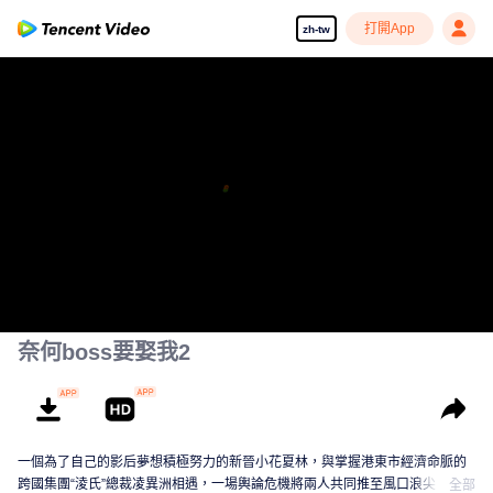
打開App
zh-tw
奈何boss要娶我2
一個為了自己的影后夢想積極努力的新晉小花夏林，與掌握港東市經濟命脈的
跨國集團“淩氏”總裁凌異洲相遇，一場輿論危機將兩人共同推至風口浪尖，無論
全部